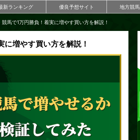
最新ランキング
優良予想サイト
地方競馬
競馬で1万円勝負！着実に増やす買い方を解説！
実に増やす買い方を解説！