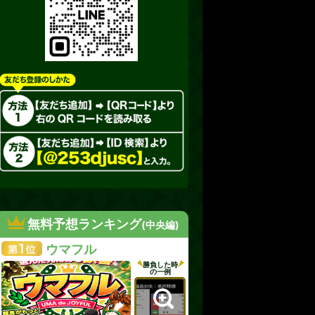
無料予想ランキング
(中央編)
ウマフル
勝負した時
の一例