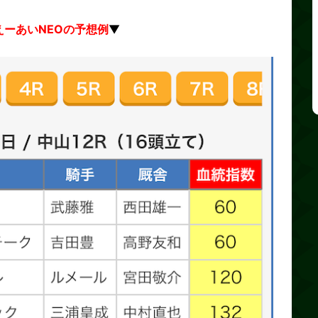
えーあいNEOの予想例
▼