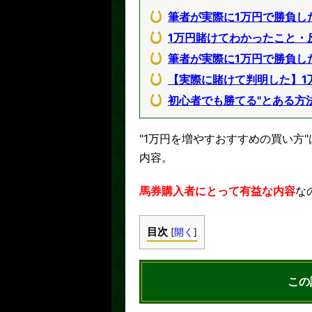
筆者が実際に1万円で勝負し
1万円賭けてわかったこと・
筆者が実際に1万円で勝負し
【実際に賭けて判明した】1
初心者でも勝てる"とある方
"1万円を増やすおすすめの買い方
内容。
馬券購入者にとって有益な内容
な
目次
[
開く
]
この