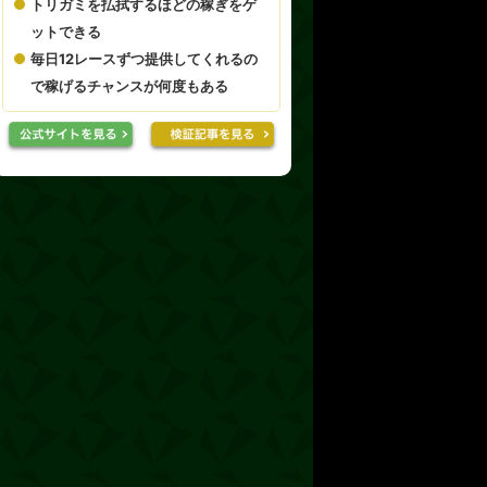
トリガミを払拭するほどの稼ぎをゲ
ットできる
毎日12レースずつ提供してくれるの
で稼げるチャンスが何度もある