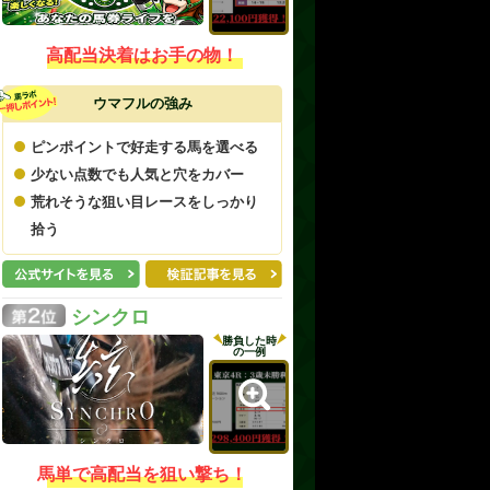
高配当決着はお手の物！
ウマフルの強み
ピンポイントで好走する馬を選べる
少ない点数でも人気と穴をカバー
荒れそうな狙い目レースをしっかり
拾う
シンクロ
勝負した時
の一例
馬単で高配当を狙い撃ち！