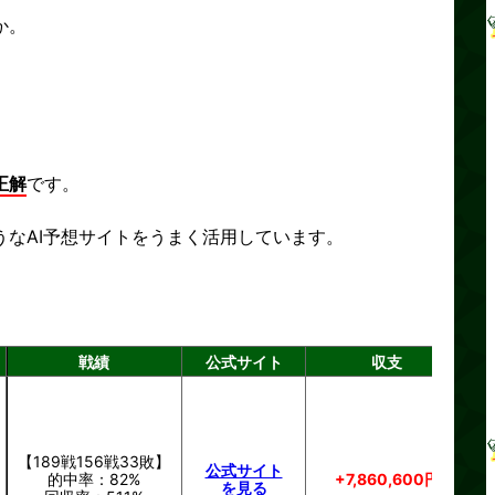
か。
正解
です。
うなAI予想サイトをうまく活用しています。
戦績
公式サイト
収支
【189戦156戦33敗】
公式サイト
的中率：82%
+7,860,600円
を見る