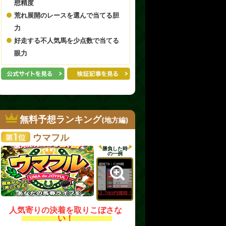
想精度
荒れ展開のレースを選んで当てる胆
力
好走する不人気馬を少点数で当てる
眼力
無料予想ランキング
(地方編)
ウマフル
勝負した時
の一例
人気寄りの決着を取りこぼさな
い！