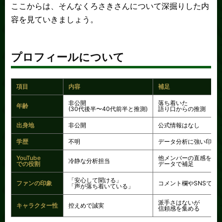
ここからは、そんなくろさきさんについて深掘りした内
容を見ていきましょう。
プロフィールについて
項目
内容
補足
非公開
落ち着いた
年齢
(30代後半〜40代前半と推測)
語り口からの推測
出身地
非公開
公式情報はなし
学歴
不明
データ分析に強い印象
YouTube
他メンバーの直感を
冷静な分析担当
での役割
データで補足
「安心して聞ける」
ファンの印象
コメント欄やSNSで多
「声が落ち着いている」
派手さはないが
キャラクター性
控えめで誠実
信頼感を集める