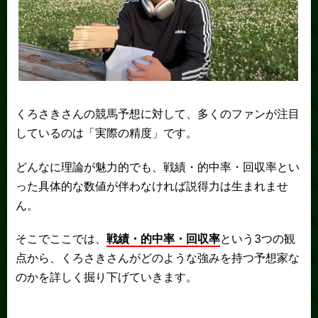
くろさきさんの競馬予想に対して、多くのファンが注目
しているのは「実際の精度」です。
どんなに理論が魅力的でも、戦績・的中率・回収率とい
った具体的な数値が伴わなければ説得力は生まれませ
ん。
そこでここでは、
戦績・的中率・回収率
という3つの観
点から、くろさきさんがどのような強みを持つ予想家な
のかを詳しく掘り下げていきます。