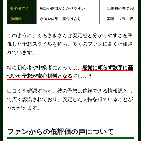
初心者向き
用語や解説が分かりやすい
「競馬初心者でも理解
信頼性
数値や結果に裏付けあり
「実際にプラス収支に
このように、くろさきさんは安定感と分かりやすさを重
視した予想スタイルを持ち、多くのファンに高く評価さ
れています。
特に初心者や中級者にとっては、
感覚に頼らず数字に基
づいた予想が安心材料となる
でしょう。
口コミを確認すると、彼の予想は信頼できる情報源とし
て広く認識されており、安定した支持を得ていることが
うかがえます。
ファンからの低評価の声について