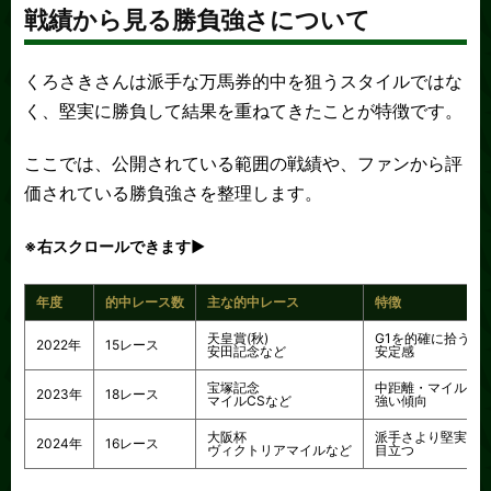
戦績から見る勝負強さについて
くろさきさんは派手な万馬券的中を狙うスタイルではな
く、堅実に勝負して結果を重ねてきたことが特徴です。
ここでは、公開されている範囲の戦績や、ファンから評
価されている勝負強さを整理します。
※右スクロールできます▶︎
年度
的中レース数
主な的中レース
特徴
天皇賞(秋)
G1を的確に拾う
2022年
15レース
安田記念など
安定感
宝塚記念
中距離・マイル戦
2023年
18レース
マイルCSなど
強い傾向
大阪杯
派手さより堅実さ
2024年
16レース
ヴィクトリアマイルなど
目立つ