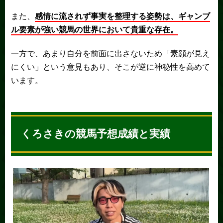
また、
感情に流されず事実を整理する姿勢は、ギャンブ
ル要素が強い競馬の世界において貴重な存在。
一方で、あまり自分を前面に出さないため「素顔が見え
にくい」という意見もあり、そこが逆に神秘性を高めて
います。
くろさきの競馬予想成績と実績