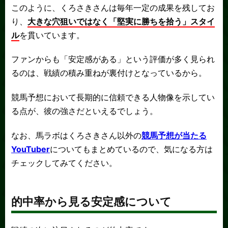
このように、くろさきさんは毎年一定の成果を残してお
り、
大きな穴狙いではなく「堅実に勝ちを拾う」スタイ
ル
を貫いています。
ファンからも「安定感がある」という評価が多く見られ
るのは、戦績の積み重ねが裏付けとなっているから。
競馬予想において長期的に信頼できる人物像を示してい
る点が、彼の強さだといえるでしょう。
なお、馬ラボはくろさきさん以外の
競馬予想が当たる
YouTuber
についてもまとめているので、気になる方は
チェックしてみてください。
的中率から見る安定感について