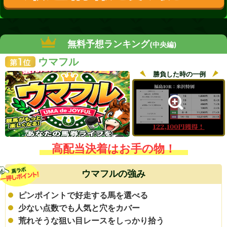
無料予想ランキング
(中央編)
ウマフル
勝負した時の一例
高配当決着はお手の物！
ウマフルの強み
ピンポイントで好走する馬を選べる
少ない点数でも人気と穴をカバー
荒れそうな狙い目レースをしっかり拾う