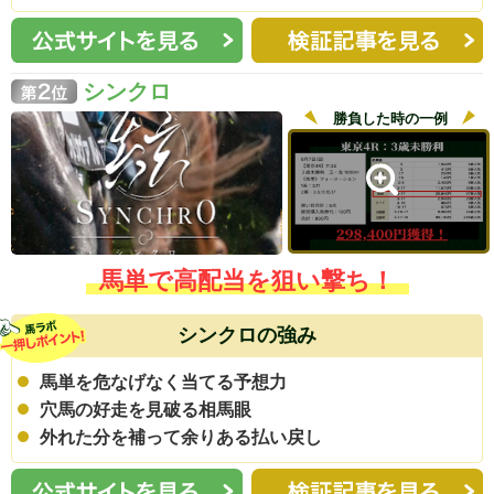
シンクロ
勝負した時の一例
馬単で高配当を狙い撃ち！
シンクロの強み
馬単を危なげなく当てる予想力
穴馬の好走を見破る相馬眼
外れた分を補って余りある払い戻し