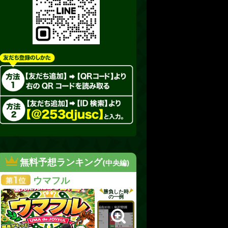
無料予想ランキング
(中央編)
ウマフル
勝負した時
の一例