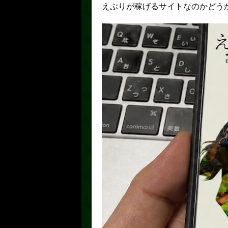
えぶりが稼げるサイトなのかどう