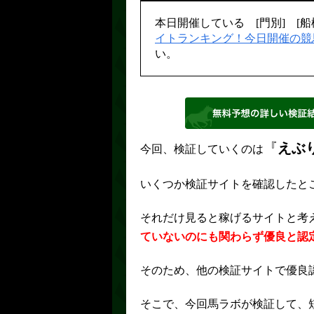
本日開催している [門別] [
イトランキング！今日開催の競
い。
『
えぶ
今回、検証していくのは
いくつか検証サイトを確認したと
それだけ見ると稼げるサイトと考
ていないのにも関わらず優良と認
そのため、他の検証サイトで優良
そこで、今回馬ラボが検証して、