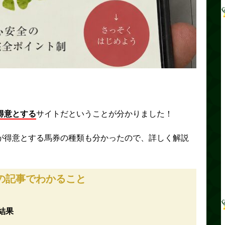
得意とする
サイトだということが分かりました！
が得意とする馬券の種類も分かったので、詳しく解説
の記事でわかること
結果