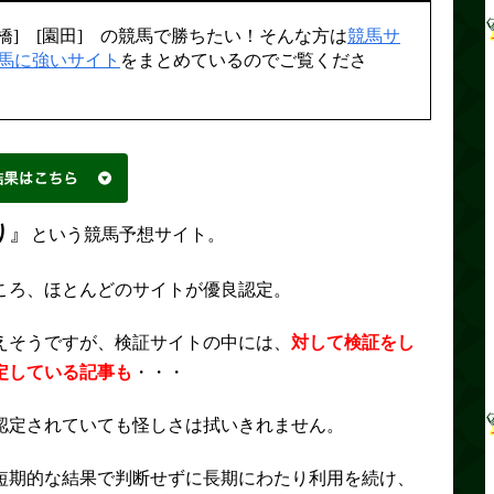
船橋] [園田] の競馬で勝ちたい！そんな方は
競馬サ
馬に強いサイト
をまとめているのでご覧くださ
り
』
という競馬予想サイト。
ころ、ほとんどのサイトが優良認定。
えそうですが、検証サイトの中には、
対して検証をし
定している記事も
・・・
認定されていても怪しさは拭いきれません。
短期的な結果で判断せずに長期にわたり利用を続け、