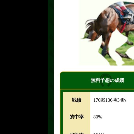
無料予想の成績
戦績
170戦136勝34敗
的中率
80%