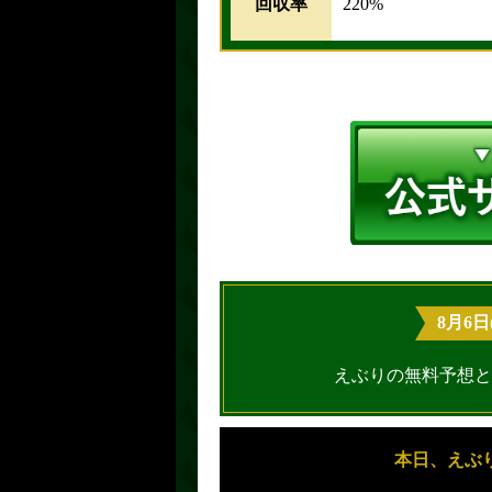
回収率
220%
8月6日
えぶりの無料予想と 
本日、えぶ