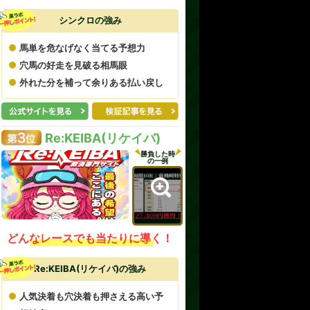
シンクロの強み
馬単を危なげなく当てる予想力
穴馬の好走を見破る相馬眼
外れた分を補って余りある払い戻し
Re:KEIBA(リケイバ)
勝負した時
の一例
どんなレースでも当たりに導く！
Re:KEIBA(リケイバ)の強み
人気決着も穴決着も押さえる高い予