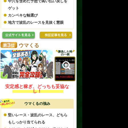
中穴を含めた予想で高い払い戻しを
ゲット
カンペキな軸選び
地方で波乱のレースを見抜く慧眼
ウマくる
勝負した時
の一例
安定感と稼ぎ、どっちも妥協な
し！
ウマくるの強み
堅いレース・波乱のレース、どちら
もしっかり当てられる