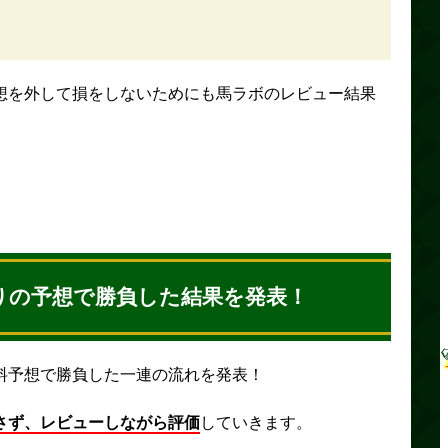
想を外して損をしないためにも馬ラボのレビュー結果
りの予想で勝負した結果を発表！
料予想で勝負した一連の流れを発表！
さず、レビューしながら評価
していきます。