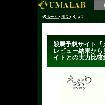
ホーム
優良
えぶり
競馬予想サイト「
レビュー結果から
イトとの実力比較