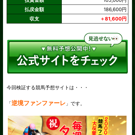
払戻金額
186,600円
収支
＋81,600円
今回検証する競馬予想サイトは・・・
逆境ファンファーレ
「
」です。