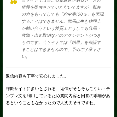
当サイトでは当たる見込みがあるレースの
情報を提供させていただいてますが、私共
の力をもってしても「的中率100％」を実現
することはできません。競馬は生き物同士
が競い合うという性質上どうしても落馬・
故障・出走取消などのアクシデントがつき
ものです。当サイトでは「結果」を保証す
ることはできませんので、予めご了承下さ
い。
返信内容も丁寧で安心しました。
詐欺サイトに多いとされる、返信がそもそもこない・テ
ンプレ文を利用しているため質問内容と回答の乖離があ
るということもなかったので大丈夫そうですね。