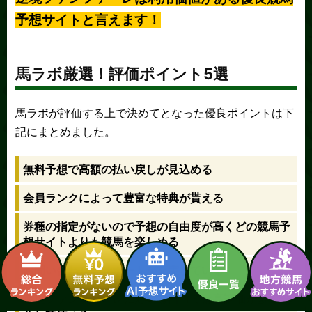
予想サイトと言えます！
馬ラボ厳選！評価ポイント5選
馬ラボが評価する上で決めてとなった優良ポイントは下
記にまとめました。
無料予想で高額の払い戻しが見込める
会員ランクによって豊富な特典が貰える
券種の指定がないので予想の自由度が高くどの競馬予
想サイトよりも競馬を楽しめる
お問い合わせ等サポートが充実している
逆境ファンファーレに対する口コミは高評価が多く安