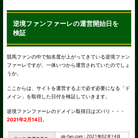
逆境ファンファーレの運営開始日を
検証
競馬ファンの中で知名度が上がってきている逆境ファン
ファーレですが、一体いつから運営されていたのでしょ
うか。
ここからは、サイトを運営する上で必ず必要になる「ド
メイン」を取得した日付を検証していきます。
逆境ファンファーレのドメイン取得日はズバリ・・・
2021年2月14日
。