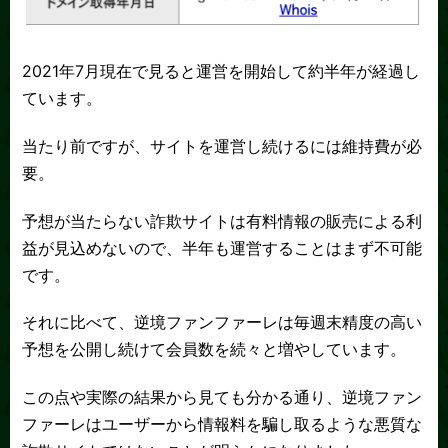
2021年7月現在で見ると運営を開始して約半年が経過し
ています。
当たり前ですが、サイトを運営し続けるには維持費が必
要。
予想が当たらない詐欺サイトは有料情報の販売による利
益が見込めないので、半年も運営することはまず不可能
です。
それに比べて、逆境ファンファーレは毎週末精度の高い
予想を公開し続けて会員数を続々と増やしています。
この点や実際の結果から見ても分かる通り、逆境ファン
ファーレはユーザーから情報料を騙し取るような悪質な