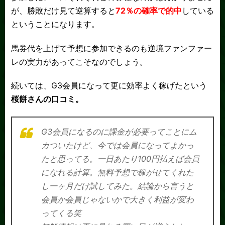
が、勝敗だけ見て逆算すると
72％の確率で的中
している
ということになります。
馬券代を上げて予想に参加できるのも逆境ファンファー
レの実力があってこそなのでしょう。
続いては、G3会員になって更に効率よく稼げたという
桜餅さんの口コミ。
G3会員になるのに課金が必要ってことにム
カついたけど、今では会員になってよかっ
たと思ってる。一日あたり100円払えば会員
になれる計算。無料予想で稼がせてくれた
し一ヶ月だけ試してみた。結論から言うと
会員か会員じゃないかで大きく利益が変わ
ってくる笑