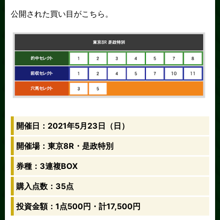
公開された買い目がこちら。
開催日：2021年5月23日（日）
開催場：東京8R・是政特別
券種：3連複BOX
購入点数：35点
投資金額：1点500円・計17,500円