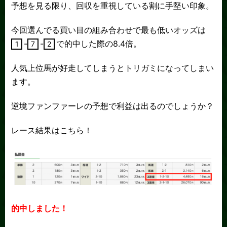
予想を見る限り、回収を重視している割に手堅い印象。
今回選んでる買い目の組み合わせで最も低いオッズは
-
-
で的中した際の8.4倍。
1
7
2
人気上位馬が好走してしまうとトリガミになってしまい
ます。
逆境ファンファーレの予想で利益は出るのでしょうか？
レース結果はこちら！
的中しました！