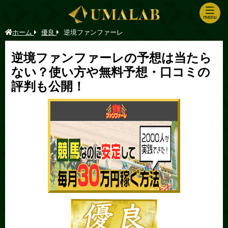
ホーム
優良
逆境ファンファーレ
逆境ファンファーレの予想は当たら
ない？使い方や無料予想・口コミの
評判も公開！