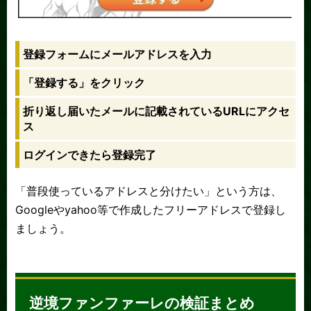
登録フォームにメールアドレスを入力
「登録する」をクリック
折り返し届いたメールに記載されているURLにアクセ
ス
ログインできたら登録完了
「普段使っているアドレスと分けたい」という方は、
Googleやyahoo等で作成したフリーアドレスで登録し
ましょう。
逆境ファンファーレの検証まとめ