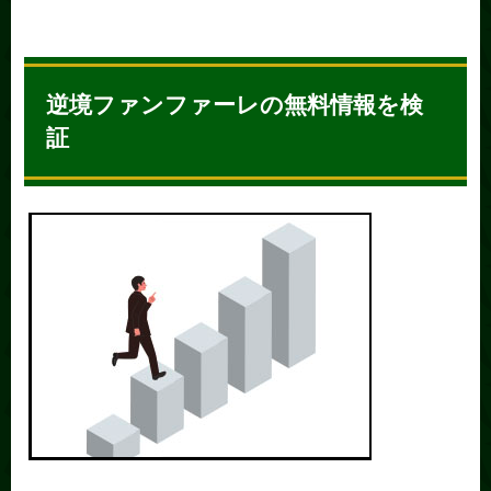
逆境ファンファーレの無料情報を検
証