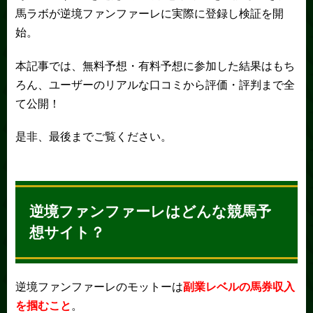
馬ラボが逆境ファンファーレに実際に登録し検証を開
始。
本記事では、無料予想・有料予想に参加した結果はもち
ろん、ユーザーのリアルな口コミから評価・評判まで全
て公開！
是非、最後までご覧ください。
逆境ファンファーレはどんな競馬予
想サイト？
逆境ファンファーレのモットーは
副業レベルの馬券収入
を掴むこと
。