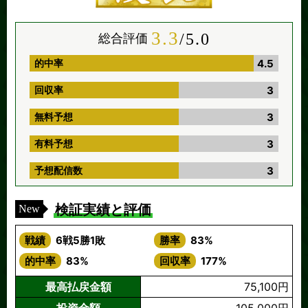
3.3
/5.0
総合評価
4.5
的中率
3
回収率
3
無料予想
3
有料予想
3
予想配信数
検証実績と評価
New
戦績
6戦5勝1敗
勝率
83%
的中率
83%
回収率
177%
最高払戻金額
75,100円
投資金額
105,000円