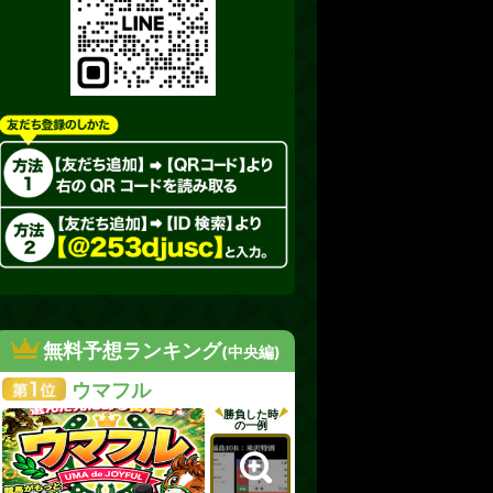
無料予想ランキング
(中央編)
ウマフル
勝負した時
の一例