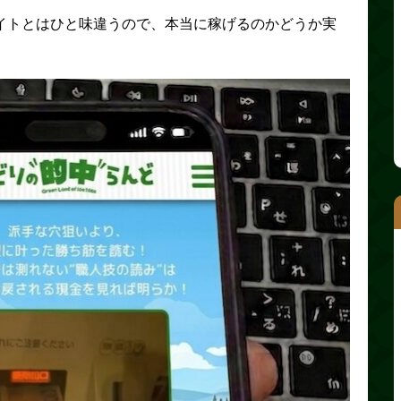
イトとはひと味違うので、本当に稼げるのかどうか実