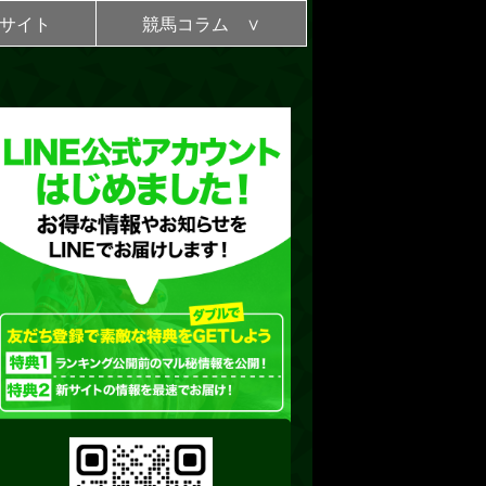
サイト
競馬コラム ∨
【初心者向け】
競馬の基礎知識コラム
券種別の攻略法一覧
競馬攻略のコツ・勝ち方
【地方競馬】
攻略法一覧
AI予想サイト一覧
【SNS】
予想家・芸能人のコラム
競馬予想サイト関連
∧