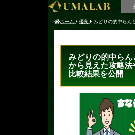
ホーム
優良
みどりの的中らん
みどりの的中らん
から見えた攻略法
比較結果を公開