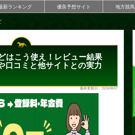
最新ランキング
優良予想サイト
地方競馬
ど
どはこう使え！レビュー結果
や口コミと他サイトとの実力
最終更新日：2026/08/07