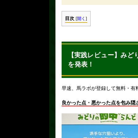
目次
[
開く
]
【実践レビュー】みど
を発表！
早速、馬ラボが登録して無料・有
良かった点・悪かった点を包み隠