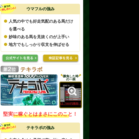
ウマフルの強み
人気の中でも好走気配のある馬だけ
を選べる
妙味のある馬を見抜くのが上手い
地方でもしっかり収支を伸ばせる
テキラボ
勝負した時
の一例
堅実に稼ぐとはまさにこのこと！
テキラボの強み