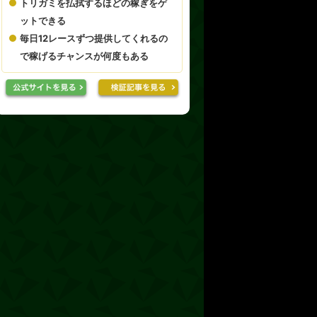
トリガミを払拭するほどの稼ぎをゲ
ットできる
毎日12レースずつ提供してくれるの
で稼げるチャンスが何度もある