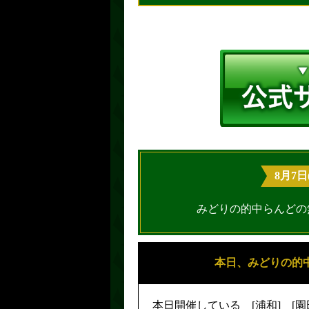
8月7日
みどりの的中らんどの無
本日、みどりの的
本日開催している [浦和] [