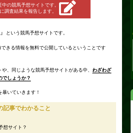
証中の競馬予想サイトです。
に調査結果を報告します。
』
という競馬予想サイトです。
)できる情報を無料で公開しているということです
イトや、同じような競馬予想サイトがある中、
わざわざ
のでしょうか？
を暴いていきます！
の記事でわかること
予想サイト？