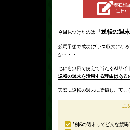
現在検
近日中
『
逆転の週末
今回見つけたのは
競馬予想で成功(プラス収支になる
が・・・
他にも無料で使えて当たるAIサ
逆転の週末を活用する理由はある
実際に逆転の週末に登録し、実力
こ
逆転の週末ってどんな競馬