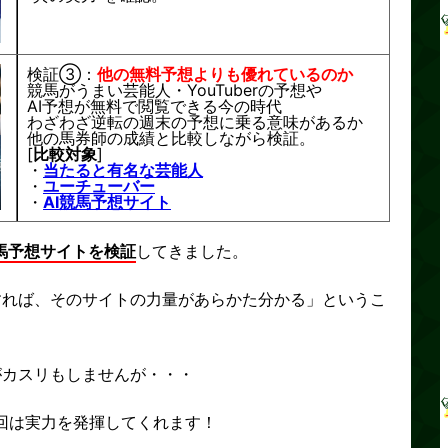
検証③：
他の無料予想よりも優れているのか
競馬がうまい芸能人・YouTuberの予想や
AI予想が無料で閲覧できる今の時代
わざわざ逆転の週末の予想に乗る意味があるか
他の馬券師の成績と比較しながら検証。
[
比較対象
]
・
当たると有名な芸能人
・
ユーチューバー
・
AI競馬予想サイト
競馬予想サイトを検証
してきました。
すれば、そのサイトの力量があらかた分かる」というこ
がカスリもしませんが・・・
回は実力を発揮してくれます！