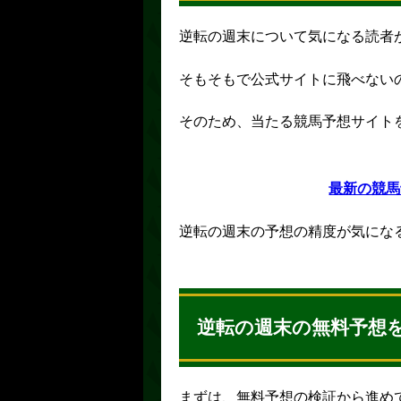
逆転の週末について気になる読者
そもそもで公式サイトに飛べない
そのため、当たる競馬予想サイト
最新の競馬
逆転の週末の予想の精度が気にな
逆転の週末の無料予想
まずは、無料予想の検証から進め