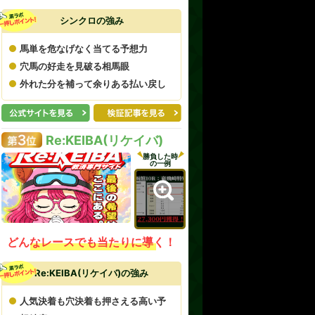
シンクロの強み
馬単を危なげなく当てる予想力
穴馬の好走を見破る相馬眼
外れた分を補って余りある払い戻し
Re:KEIBA(リケイバ)
勝負した時
の一例
どんなレースでも当たりに導く！
Re:KEIBA(リケイバ)の強み
人気決着も穴決着も押さえる高い予