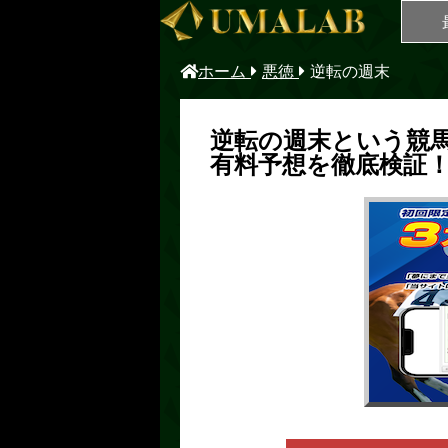
ホーム
悪徳
逆転の週末
逆転の週末という競
有料予想を徹底検証