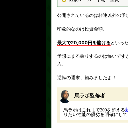
公開されているのは枠連以外の予
印象的なのは投資金額。
最大で20,000円を賭ける
といっ
予想にまる乗りするのは怖いです
入。
逆転の週末、頼みましたよ！
馬ラボ監修者
馬ラボはこれまで200を超える
りたい性能の優劣を明確にして