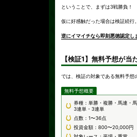
ということで、まずは3戦勝負！
仮に好感触だった場合は検証続行
逆にイマイチなら即刻悪徳認定し
【検証1】無料予想が当
では、検証の対象である無料予想
無料予想概要
券種：単勝・複勝・馬連・
3連単・3連単
点数：1〜36点
投資金額：800〜20,000円
対象レース：平場・重賞