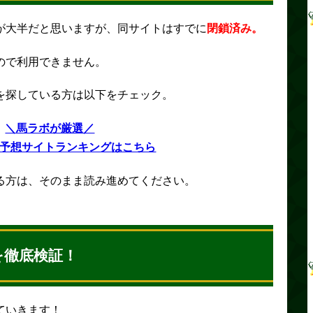
が大半だと思いますが、同サイトはすでに
閉鎖済み。
ので利用できません。
を探している方は以下をチェック。
＼馬ラボが厳選／
予想サイトランキングはこちら
る方は、そのまま読み進めてください。
を徹底検証！
ていきます！