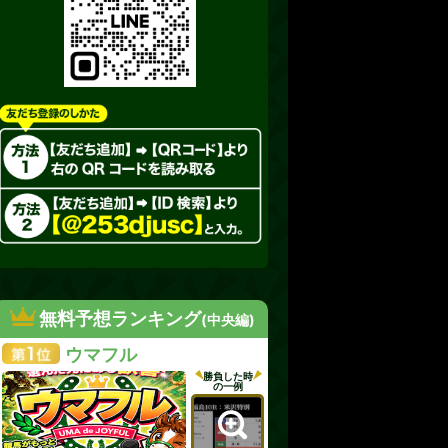
無料予想ランキング
(中央編)
ウマフル
勝負した時
の一例