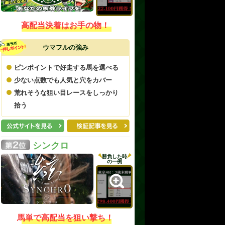
高配当決着はお手の物！
ウマフルの強み
ピンポイントで好走する馬を選べる
少ない点数でも人気と穴をカバー
荒れそうな狙い目レースをしっかり
拾う
シンクロ
勝負した時
の一例
馬単で高配当を狙い撃ち！