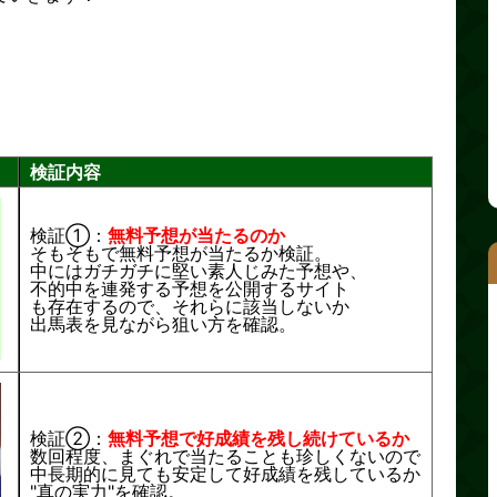
。
検証内容
検証①：
無料予想が当たるのか
そもそもで無料予想が当たるか検証。
中にはガチガチに堅い素人じみた予想や、
不的中を連発する予想を公開するサイト
も存在するので、それらに該当しないか
出馬表を見ながら狙い方を確認。
検証②：
無料予想で好成績を残し続けているか
数回程度、まぐれで当たることも珍しくないので
中長期的に見ても安定して好成績を残しているか
"真の実力"を確認。