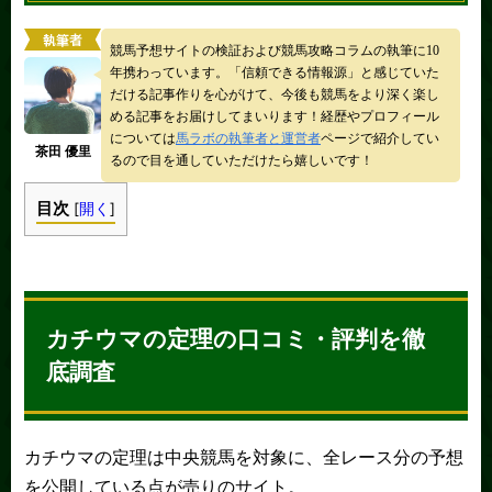
競馬予想サイトの検証および競馬攻略コラムの執筆に10
年携わっています。「信頼できる情報源」と感じていた
だける記事作りを心がけて、今後も競馬をより深く楽し
める記事をお届けしてまいります！経歴やプロフィール
については
馬ラボの執筆者と運営者
ページで紹介してい
茶田 優里
るので目を通していただけたら嬉しいです！
目次
[
開く
]
カチウマの定理の口コミ・評判を徹
底調査
カチウマの定理は中央競馬を対象に、全レース分の予想
を公開している点が売りのサイト。