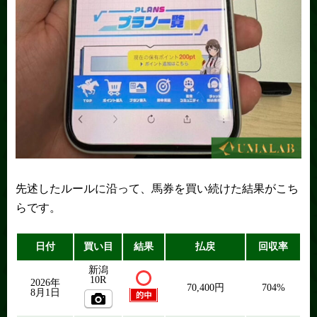
先述したルールに沿って、馬券を買い続けた結果がこち
らです。
日付
買い目
結果
払戻
回収率
新潟
10R
2026年
70,400円
704%
8月1日