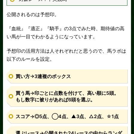
公開されるのは予想印。
『血統』『適正』『騎手』の3点でみた時、期待値の高
い馬が一目でわかるようになっています。
予想印の活用方法は人それぞれだと思うので、馬ラボは
以下のルールを設定。
買い方→3連複のボックス
買う馬→印ごとに点数を付けて、高い順に5頭。
もし数字に被りがあれば6頭を選ぶ。
スコア→◎5点、◯4点、▲3点、△2点、☆1点
選ぶレース→公開された24レースの中からランダ