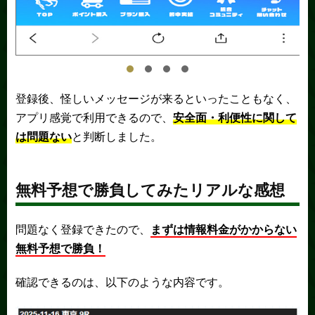
登録後、怪しいメッセージが来るといったこともなく、
アプリ感覚で利用できるので、
安全面・利便性に関して
は問題ない
と判断しました。
無料予想で勝負してみたリアルな感想
問題なく登録できたので、
まずは情報料金がかからない
無料予想で勝負！
確認できるのは、以下のような内容です。