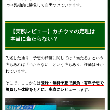
は中長期的に勝負して白黒つけていきます。
【実践レビュー】カチウマの定理は
本当に当たらない？
先述した通り、予想の精度に関しては「当たる」という
声もあれば「当たらない」という声もあり、評価は分か
れています。
そこで、ここからは
登録・無料予想で勝負・有料予想で
勝負した体験をもとに、率直にレビュー
します。