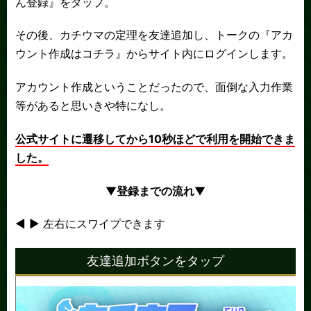
ん登録』をタップ。
その後、カチウマの定理を友達追加し、トークの『アカ
ウント作成はコチラ』からサイト内にログインします。
アカウント作成ということだったので、面倒な入力作業
等があると思いきや特になし。
公式サイトに遷移してから10秒ほどで利用を開始できま
した。
▼
登録までの流れ
▼
◀︎ ▶︎ 左右にスワイプできます
友達追加ボタンをタップ