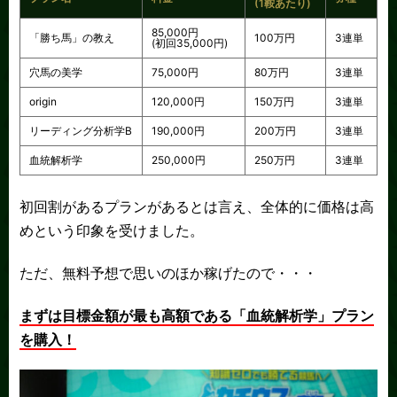
(1鞍あたり)
85,000円
東京
「勝ち馬」の教え
100万円
3連単
(初回35,000円)
4R
2026年
27,300円
273%
4月25日
穴馬の美学
75,000円
80万円
3連単
origin
120,000円
150万円
3連単
中山
6R
2026年
32,600円
326%
リーディング分析学B
190,000円
200万円
3連単
4月19日
血統解析学
250,000円
250万円
3連単
中山
11R
2026年
31,600円
316%
4月18日
初回割があるプランがあるとは言え、全体的に価格は高
めという印象を受けました。
阪神
7R
2026年
0円
0%
4月12日
ただ、無料予想で思いのほか稼げたので・・・
阪神
まずは目標金額が最も高額である「血統解析学」プラン
6R
2026年
30,000円
300%
4月11日
を購入！
阪神
12R
2026年
548,400円
5484%