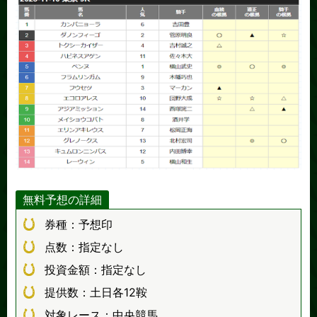
無料予想の詳細
券種：予想印
点数：指定なし
投資金額：指定なし
提供数：土日各12鞍
対象レース：中央競馬