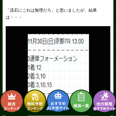
7R
2026年
13,300円
133%
2月1日
「流石にこれは無理だろ」と思いましたが、結果
は・・・
東京
9R
2026年
120,600円
1206%
1月31日
京都
2R
2026年
69,900円
699%
1月25日
京都
8R
2026年
0円
0%
1月24日
京都
6R
2026年
81,800円
818%
1月18日
京都
4R
2026年
0円
0%
1月17日