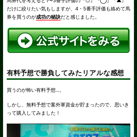
馬券代を考えると1〜3番手評価の『◎』『◯』『▲』
阪神
だけに絞りたい気もしますが、4・5番手評価も絡めて馬
11R
2026年
12,800円
128%
券を買うのが
成功の秘訣
だと感じました。
6月13日
東京
9R
2026年
31,500円
315%
6月6日
東京
1R
2026年
0円
0%
5月31日
有料予想で勝負してみたリアルな感想
東京
8R
2026年
16,500円
165%
5月30日
買うのが怖い有料予想...。
東京
しかし、無料予想で案外軍資金が貯まったので、思いき
10R
2026年
49,900円
499%
5月24日
って購入してみました！
東京
12R
2026年
48,000円
480%
5月23日