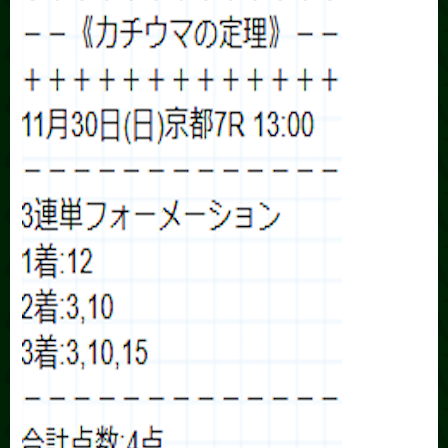
99,900円
999%
3月15日
中山
6R
2026年
141,200円
1412%
3月14日
中山
2R
2026年
21,400円
214%
3月8日
中山
4R
2026年
1,162,600円
11626%
3月7日
中山
11R
2026年
0円
0%
3月1日
中山
4R
2026年
22,300円
223%
2月28日
東京