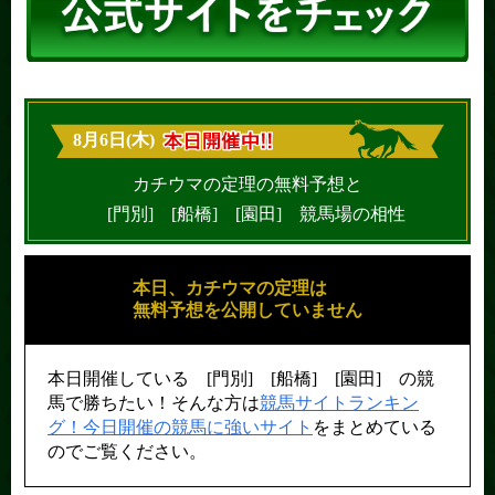
8月6日(木)
カチウマの定理の無料予想と
[門別] [船橋] [園田] 競馬場の相性
本日、カチウマの定理は
無料予想を公開していません
本日開催している [門別] [船橋] [園田] の競
馬で勝ちたい！そんな方は
競馬サイトランキン
グ！今日開催の競馬に強いサイト
をまとめている
のでご覧ください。