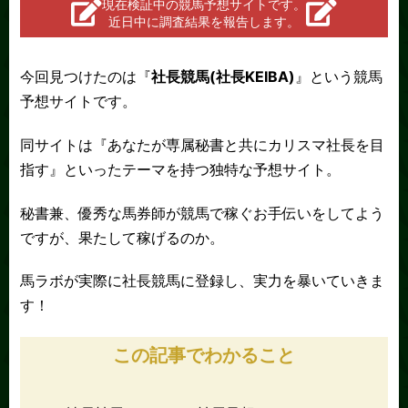
現在検証中の競馬予想サイトです。
近日中に調査結果を報告します。
今回見つけたのは『
社長競馬(社長KEIBA)
』という競馬
予想サイトです。
同サイトは『あなたが専属秘書と共にカリスマ社長を目
指す』といったテーマを持つ独特な予想サイト。
秘書兼、優秀な馬券師が競馬で稼ぐお手伝いをしてよう
ですが、果たして稼げるのか。
馬ラボが実際に社長競馬に登録し、実力を暴いていきま
す！
この記事でわかること