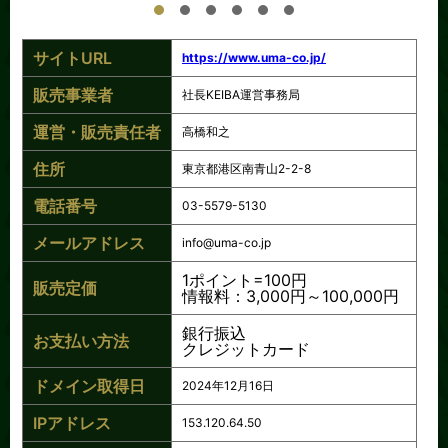
サイトURL
https://www.uma-co.jp/
販売事業者
社長KEIBA運営事務局
運営・販売責任者
高橋和之
住所
東京都港区南青山2-2-8
電話番号
03-5579-5130
メールアドレス
info@uma-co.jp
1ポイント=100円
販売定価
情報料：3,000円～100,000円
銀行振込
お支払い方法
クレジットカード
ドメイン取得日
2024年12月16日
IPアドレス
153.120.64.50