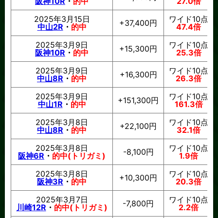
阪神10R
・
的中
27.0倍
2025年3月15日
ワイド10点
+37,400円
中山2R
・
的中
47.4倍
2025年3月9日
ワイド10点
+15,300円
阪神10R
・
的中
25.3倍
2025年3月9日
ワイド10点
+16,300円
中山8R
・
的中
26.3倍
2025年3月9日
ワイド10点
+151,300円
中山1R
・
的中
161.3倍
2025年3月8日
ワイド10点
+22,100円
中山8R
・
的中
32.1倍
2025年3月8日
ワイド10点
-8,100円
阪神6R
・
的中(トリガミ)
1.9倍
2025年3月8日
ワイド10点
+10,300円
阪神3R
・
的中
20.3倍
2025年3月7日
ワイド10点
-7,800円
川崎12R
・
的中(トリガミ)
2.2倍