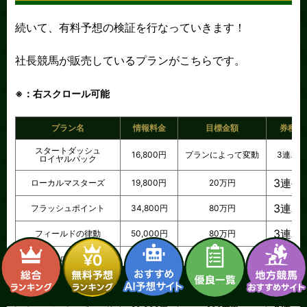
続いて、有料予想の検証を行なっていきます！
社長競馬が販売しているプランがこちらです。
※：右スクロール可能
プラン名
情報料金
目標金額
券種
スタートダッシュ
16,800円
プランによって変動
3連単
ロイヤルパック
3連複
ローカルマスターズ
19,800円
20万円
3連単
フラッシュポイント
34,800円
80万円
3連単
フィールドの律動
50,000円
80万円
3連単
最終ハロンの閃光
50,000円
80万円
3連単
運命の蹄音
80,000円
120万円