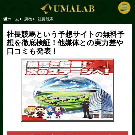
ホーム
悪徳
社長競馬
社長競馬という予想サイトの無料予
想を徹底検証！他媒体との実力差や
口コミも発表！