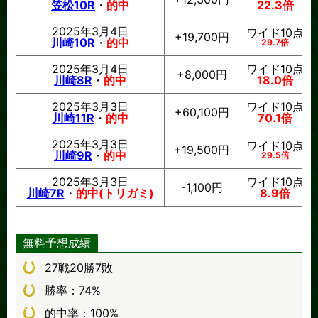
笠松10R
・
的中
22.3倍
2025年3月4日
ワイド10点
+19,700円
川崎10R
・
的中
29.7倍
2025年3月4日
ワイド10点
+8,000円
川崎8R
・
的中
18.0倍
2025年3月3日
ワイド10点
+60,100円
川崎11R
・
的中
70.1倍
2025年3月3日
ワイド10点
+19,500円
川崎9R
・
的中
29.5倍
2025年3月3日
ワイド10点
-1,100円
川崎7R
・
的中(トリガミ)
8.9倍
無料予想成績
27戦20勝7敗
勝率：74%
的中率：100%