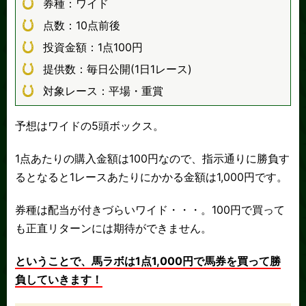
券種：ワイド
点数：10点前後
投資金額：1点100円
提供数：毎日公開(1日1レース)
対象レース：平場・重賞
予想はワイドの5頭ボックス。
1点あたりの購入金額は100円なので、指示通りに勝負す
るとなると1レースあたりにかかる金額は1,000円です。
券種は配当が付きづらいワイド・・・。100円で買って
も正直リターンには期待ができません。
ということで、馬ラボは1点1,000円で馬券を買って勝
負していきます！