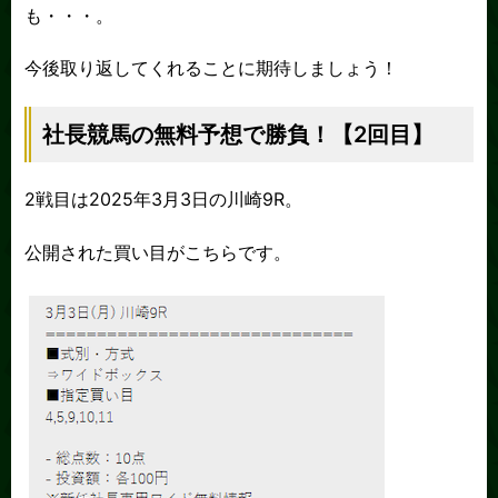
も・・・。
今後取り返してくれることに期待しましょう！
社長競馬の無料予想で勝負！【2回目】
2戦目は2025年3月3日の川崎9R。
公開された買い目がこちらです。