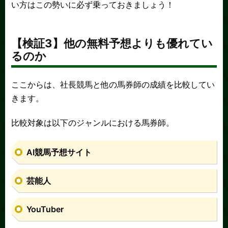
い方はこの勢いに必ず乗っておきましょう！
【検証3】他の無料予想よりも優れてい
るのか
ここからは、社長競馬と他の馬券師の成績を比較してい
きます。
比較対象は以下のジャンルにおける馬券師。
AI競馬予想サイト
芸能人
YouTuber