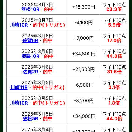
2025年3月7日
ワイド10点
+18,300円
笠松10R
・
的中
28.3倍
2025年3月7日
ワイド10点
-4,100円
川崎10R
・
的中(トリガミ)
5.9倍
2025年3月6日
ワイド10点
+7,000円
佐賀6R
・
的中
17.0倍
2025年3月6日
ワイド10点
+34,800円
姫路10R
・
的中
44.8倍
2025年3月6日
ワイド10点
+21,600円
佐賀2R
・
的中
31.6倍
2025年3月5日
ワイド10点
-6,900円
川崎11R
・
的中(トリガミ)
3.1倍
2025年3月5日
ワイド10点
-8,200円
川崎10R
・
的中(トリガミ)
1.8倍
2025年3月5日
ワイド10点
+34,000円
笠松5R
・
的中
44.0倍
2025年3月4日
ワイド10点
+12,300円