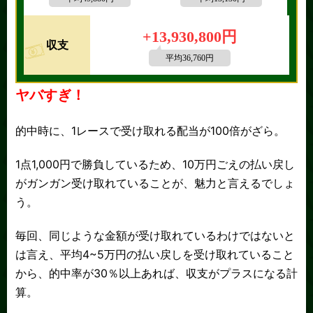
笠松
+13,930,800円
4R
2026年
収支
27,400円
114.2%
6月10日
平均36,760円
名古屋
ヤバすぎ！
1R
2026年
9,700円
194%
6月3日
的中時に、1レースで受け取れる配当が100倍がざら。
京都
6R
2026年
0円
0%
5月31日
1点1,000円で勝負しているため、10万円ごえの払い戻し
がガンガン受け取れていることが、魅力と言えるでしょ
浦和
4R
う。
2026年
33,100円
137.9%
5月29日
毎回、同じような金額が受け取れているわけではないと
園田
7R
は言え、平均4~5万円の払い戻しを受け取れていること
2026年
5,200円
104%
5月21日
から、的中率が30％以上あれば、収支がプラスになる計
算。
東京
4R
2026年
29,200円
121.7%