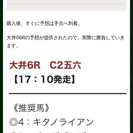
11月27日
京都
6R
2025年
63,100円
1262%
購入後、すぐに予想は手元へ到着。
11月23日
名古屋
大井06Rの予想が提供されたので、実際に勝負していき
4R
2025年
0円
0%
ます。
11月21日
笠松
5R
2025年
87,900円
366.3%
11月19日
東京
6R
2025年
12,700円
127%
11月16日
京都
7R
2025年
5,300円
106%
11月8日
東京
6R
2025年