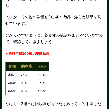
7R
2026年
0円
0%
ち。
4月1日
中京
ですが、その他の券種も3連単の成績に劣らぬ結果を見
6R
2026年
54,900円
549%
せています。
3月28日
分かりやすいように、各券種の成績をまとめていますの
名古屋
3R
2026年
5,100円
102%
で、確認していきましょう。
3月27日
※無料予想300戦の集計結果
大井
1R
2026年
55,600円
231.7%
3月25日
券種
的中率
回収率
中山
馬連
76%
201%
5R
2026年
0円
0%
3月21日
3連複
90%
271%
浦和
3連単
69%
479%
4R
2026年
16,100円
161%
3月19日
やはり、3連単は回収率が高いだけあって、的中率は他
浦和