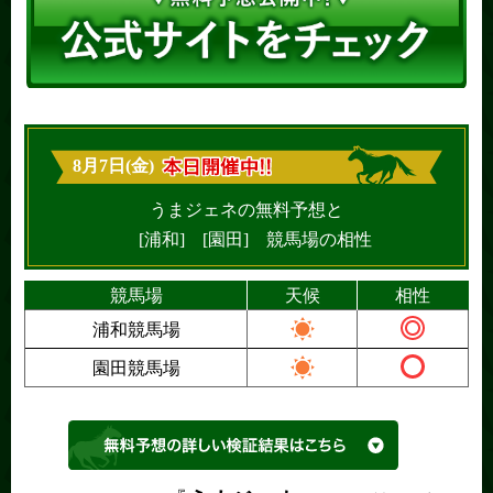
8月7日(金)
うまジェネの無料予想と
[浦和] [園田] 競馬場の相性
競馬場
天候
相性
浦和競馬場
園田競馬場