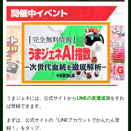
うまジェネには、公式サイトから
LINEの友達追加
をすれ
ば登録できます。
まずは、公式サイトの『LINEアカウントでかんたん登
録！』をタップ。