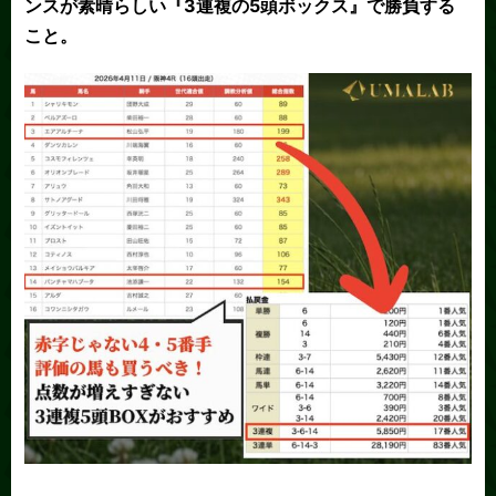
ンスが素晴らしい『3連複の5頭ボックス』で勝負する
こと。
浦和
12R
2026年
54,950円
1099%
2月25日
東京
11R
2026年
10,800円
108%
2月22日
東京
10R
2026年
215,000円
2150%
2月21日
東京
9R
2026年
310,400円
3104%
2月15日
東京
8R
2026年
105,600円
1056%
2月14日
小倉
12R
2026年
190,600円
1906%