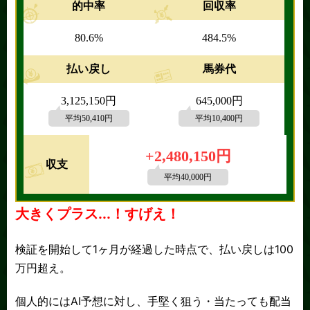
12R
2026年
的中率
回収率
40,800円
408%
7月11日
80.6%
484.5%
笠松
9R
2026年
10,200円
102%
7月10日
払い戻し
馬券代
川崎
3,125,150円
645,000円
4R
2026年
30,900円
309%
7月8日
平均50,410円
平均10,400円
小倉
+2,480,150円
1R
2026年
収支
39,600円
396%
7月5日
平均40,000円
小倉
大きくプラス...！すげえ！
12R
2026年
67,500円
675%
7月4日
検証を開始して1ヶ月が経過した時点で、払い戻しは100
大井
4R
万円超え。
2026年
0円
0%
7月2日
個人的にはAI予想に対し、手堅く狙う・当たっても配当
大井