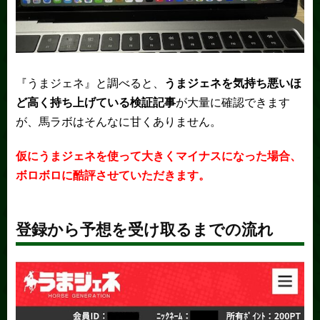
『うまジェネ』と調べると、
うまジェネを気持ち悪いほ
ど高く持ち上げている検証記事
が大量に確認できます
が、馬ラボはそんなに甘くありません。
仮にうまジェネを使って大きくマイナスになった場合、
ボロボロに酷評させていただきます。
登録から予想を受け取るまでの流れ