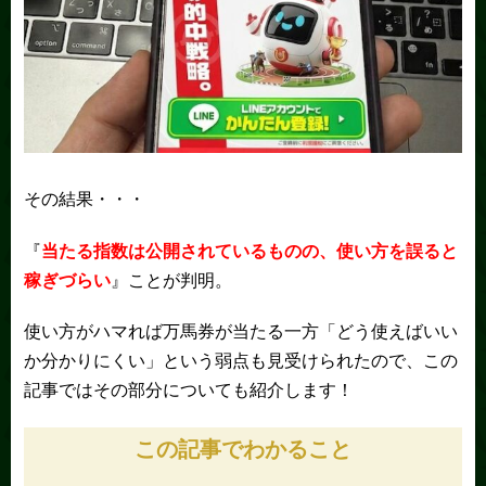
その結果・・・
『
当たる指数は公開されているものの、使い方を誤ると
稼ぎづらい
』ことが判明。
使い方がハマれば万馬券が当たる一方「どう使えばいい
か分かりにくい」という弱点も見受けられたので、この
記事ではその部分についても紹介します！
この記事でわかること