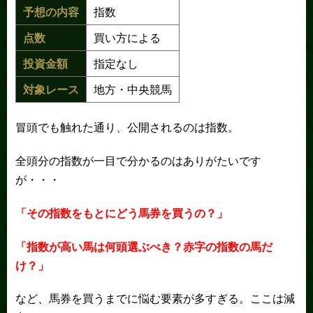
予想の内容
指数
点数
買い方による
投資金額
指定なし
対象レース
地方・中央競馬
冒頭でも触れた通り、公開されるのは指数。
全頭分の指数が一目で分かるのはありがたいです
が・・・
「その指数をもとにどう馬券を買うの？」
「指数が高い馬は何頭選ぶべき？赤字の指数の馬だ
け？」
など、馬券を買うまでに悩む要素が多すぎる。ここは減