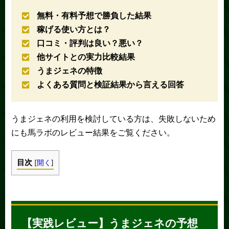
無料・有料予想で勝負した結果
稼げる使い方とは？
口コミ・評判は良い？悪い？
他サイトとの実力比較結果
うまジェネの特徴
よくある質問と検証結果から言える回答
うまジェネの利用を検討している方は、失敗しないため
にも馬ラボのレビュー結果をご覧ください。
目次
[
開く
]
【実践レビュー】うまジェネの予想