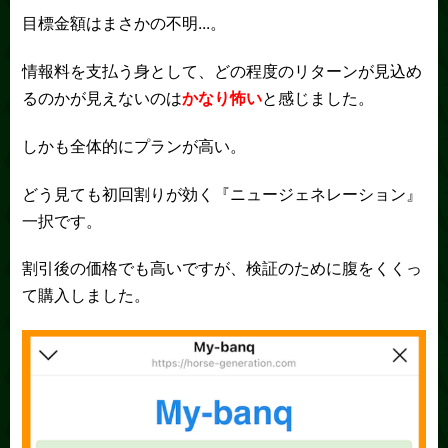
目標金額はまさかの不明...。
情報料を支払う身として、どの程度のリターンが見込め
るのかが見えないのは
かなり怖い
と感じました。
しかも全体的にプランが高い。
どう見ても初回割りが効く『ニュージェネレーション』
一択です。
割引後の価格でも高いですが、検証のために腹をくくっ
て購入しました。