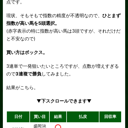
点です。
現状、そもそもで指数の精度が不透明なので、
ひとまず
指数が高い馬を5頭選択。
(赤字表示の特に指数が高い馬は3頭ですが、それだけだ
と不安なので)
買い方はボックス。
3連単で一発狙いたいところですが、点数が増えすぎる
ので
3連複で勝負
してみました。
結果がこちら。
▼
下スクロールできます
▼
日付
買い目
結果
払戻
回収率
盛岡5R