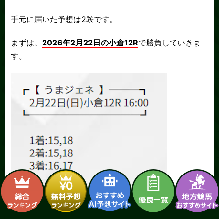
手元に届いた予想は2鞍です。
まずは、
2026年2月22日の小倉12R
で勝負していきま
す。