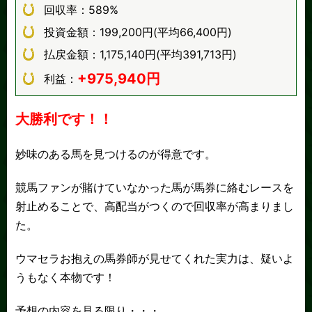
4月27日
回収率：589%
投資金額：199,200円(平均66,400円)
阪神
10R
2025年
22,440円
226.7%
払戻金額：1,175,140円(平均391,713円)
4月19日
+975,940円
利益：
阪神
8R
2025年
13,200円
133.3%
4月6日
大勝利です！！
阪神
9R
2025年
妙味のある馬を見つけるのが得意です。
0円
0%
3月30日
競馬ファンが賭けていなかった馬が馬券に絡むレースを
中京
9R
2025年
射止めることで、高配当がつくので回収率が高まりまし
12,210円
123.3%
3月23日
た。
中山
7R
2025年
ウマセラお抱えの馬券師が見せてくれた実力は、疑いよ
17,920円
186.7%
3月16日
うもなく本物です！
阪神
10R
予想の内容を見る限り・・・
2025年