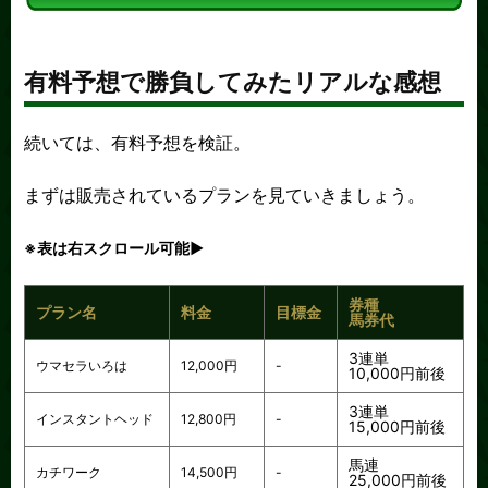
5R
2026年
0円
0%
6月7日
阪神
有料予想で勝負してみたリアルな感想
8R
2026年
20,500円
205%
6月6日
続いては、有料予想を検証。
船橋
7R
2026年
15,650円
156.5%
6月5日
まずは販売されているプランを見ていきましょう。
門別
※表は右スクロール可能▶︎
1R
2026年
11,750円
117.5%
6月4日
券種
プラン名
料金
目標金
門別
馬券代
2R
2026年
10,850円
108.5%
6月3日
3連単
ウマセラいろは
12,000円
-
10,000円前後
船橋
3連単
1R
インスタントヘッド
12,800円
-
2026年
15,000円前後
76,200円
762%
6月2日
馬連
カチワーク
14,500円
-
25,000円前後
船橋