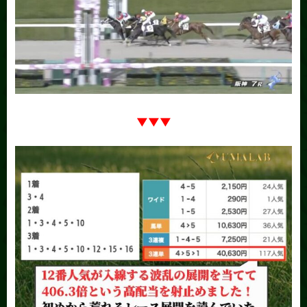
京都
7R
2026年
26,700円
267%
1月11日
川崎
6R
2026年
0円
0%
1月3日
阪神
▼▼▼
12R
2025年
17,050円
170.5%
12月28日
中京
10R
2025年
21,300円
213%
12月7日
京都
10R
2025年
9,950円
99.5%
11月29日
京都
10R
2025年
0円
0%
11月8日