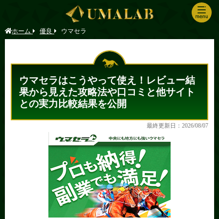
ホーム
優良
ウマセラ
ウマセラはこうやって使え！レビュー結
果から見えた攻略法や口コミと他サイト
との実力比較結果を公開
最終更新日：2026/08/07