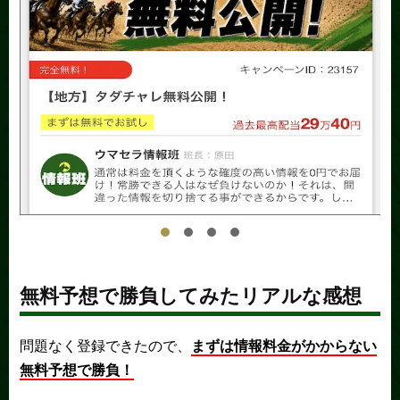
スクロールできます
無料予想で勝負してみたリアルな感想
問題なく登録できたので、
まずは情報料金がかからない
無料予想で勝負！