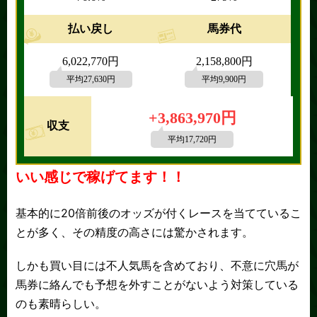
盛岡4R
2026年
15,300円
153%
払い戻し
馬券代
7月14日
盛岡4R
6,022,770円
2,158,800円
2026年
41,650円
416.5%
7月13日
平均27,630円
平均9,900円
小倉
7R
2026年
+3,863,970円
14,250円
142.5%
7月11日
収支
平均17,720円
笠松
6R
2026年
0円
0%
いい感じで稼げてます！！
7月9日
盛岡8R
基本的に20倍前後のオッズが付くレースを当てているこ
2026年
58,750円
587.5%
7月6日
とが多く、その精度の高さには驚かされます。
函館
8R
しかも買い目には不人気馬を含めており、不意に穴馬が
2026年
13,500円
150%
7月5日
馬券に絡んでも予想を外すことがないよう対策している
のも素晴らしい。
函館
7R