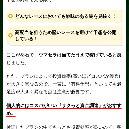
22,770円
230%
3月2日
どんなレースにおいても妙味のある馬を見抜く！
京都
7R
2025年
12,540円
126.7%
2月23日
高配当を狙うため堅いレースを避けて予想を公開
京都
している！
4R
2025年
15,750円
145.8%
2月16日
ここが盤石で、
ウマセラは当てたうえで稼げている
と感
小倉
じました。
7R
2025年
0円
0%
2月9日
ただ、プランによって投資効率(高いほどコスパが優秀)
名古屋
が大きく異なるので、一言に『有料予想』といっても満
3R
2025年
28,710円
290%
1月14日
足度が大きく異なる点は注意が必要です。
中山
個人的にはコスパがいい『サクっと資金調達』がおすす
8R
2025年
61,080円
565.6%
1月12日
め。
中山
検証したプランの中でもっとも投資効率が良いので、稼