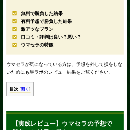
無料で勝負した結果
有料予想で勝負した結果
激アツなプラン
口コミ・評判は良い？悪い？
ウマセラの特徴
ウマセラが気になっている方は、予想を外して損をしな
いためにも馬ラボのレビュー結果をご覧ください。
目次
[
開く
]
【実践レビュー】ウマセラの予想で