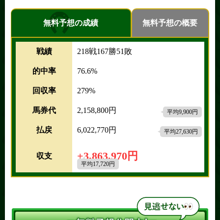
無料予想の成績
無料予想の概要
戦績
218戦167勝51敗
的中率
76.6%
回収率
279%
馬券代
2,158,800円
平均9,900円
払戻
6,022,770円
平均27,630円
+3,863,970円
収支
平均17,720円