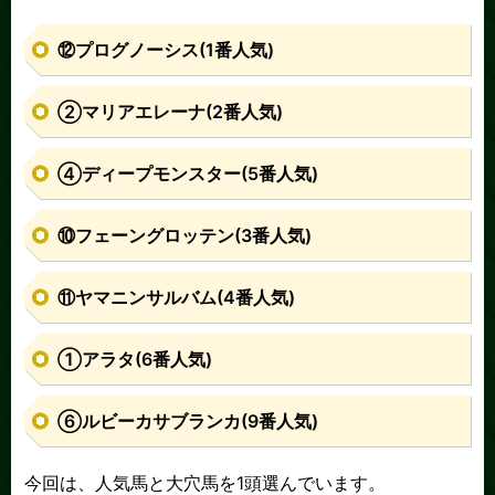
⑫プログノーシス(1番人気)
②マリアエレーナ(2番人気)
④ディープモンスター(5番人気)
⑩フェーングロッテン(3番人気)
⑪ヤマニンサルバム(4番人気)
①アラタ(6番人気)
⑥ルビーカサブランカ(9番人気)
今回は、人気馬と大穴馬を1頭選んでいます。