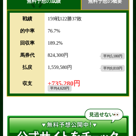
無料予想の成績
無料予想の概要
戦績
159戦122勝37敗
的中率
76.7%
回収率
189.2%
馬券代
824,300円
平均5,180円
払戻
1,559,580円
平均9,810円
+735,280円
収支
平均4,620円