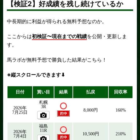
【検証2】好成績を残し続けているか
中長期的に利益が得られる無料予想なのか。
ここからは
初検証〜現在までの戦績
を公開・更新しま
す。
馬ラボが無料予想で勝負した結果がこちら！
※縦スクロールできます⬇︎
日付
買い目
結果
払戻
回収率
札幌
3R
2026年
8,000円
160%
7月25日
福島
11R
2026年
10,500円
210%
7月4日