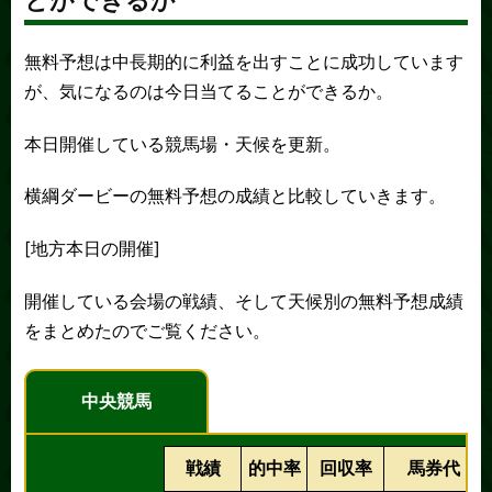
5,250円
105%
3月28日
無料予想は中長期的に利益を出すことに成功しています
中京
3R
2026年
5,600円
112%
が、気になるのは今日当てることができるか。
3月21日
本日開催している競馬場・天候を更新。
中京
11R
2026年
20,720円
370%
3月15日
横綱ダービーの無料予想の成績と比較していきます。
中京
11R
[地方本日の開催]
2026年
0円
0%
3月14日
開催している会場の戦績、そして天候別の無料予想成績
阪神
1R
をまとめたのでご覧ください。
2026年
6,300円
126%
3月8日
中山
中央競馬
1R
2026年
5,550円
111%
3月7日
戦績
的中率
回収率
馬券代
中山