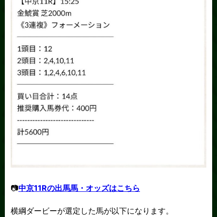
📷
中京11Rの出馬馬・オッズはこちら
横綱ダービーが選定した馬が以下になります。