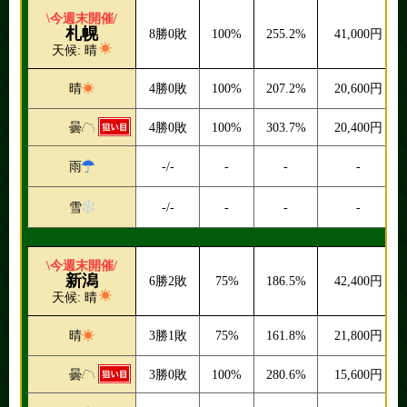
7R
2026年
5,700円
114%
3月1日
\今週末開催/
札幌
8勝0敗
100%
255.2%
41,000円
天候: 晴
小倉
5R
2026年
7,000円
140%
2月21日
4勝0敗
100%
207.2%
20,600円
晴
京都
曇
4勝0敗
100%
303.7%
20,400円
11R
2026年
0円
0%
2月15日
雨
-/-
-
-
-
東京
雪
-/-
-
-
-
5R
2026年
8,840円
157.9%
2月14日
京都
\今週末開催/
12R
新潟
2026年
6勝2敗
75%
186.5%
42,400円
10,880円
205.3%
2月7日
天候: 晴
京都
3勝1敗
75%
161.8%
21,800円
晴
7R
2026年
5,700円
114%
2月1日
曇
3勝0敗
100%
280.6%
15,600円
京都