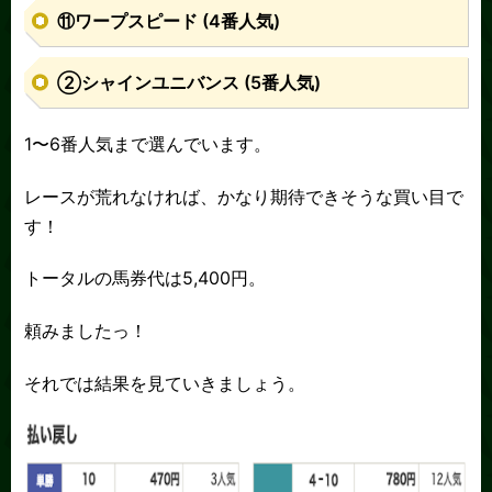
⑪ワープスピード (4番人気)
②シャインユニバンス (5番人気)
1〜6番人気まで選んでいます。
レースが荒れなければ、かなり期待できそうな買い目で
す！
トータルの馬券代は5,400円。
頼みましたっ！
それでは結果を見ていきましょう。