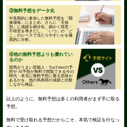
③無料予想をデータ化
中長期的に参加した無料予想を「開
催場毎」にまとめ、さらに「天候
別」に成績を細分化。細かく得意・
不得意を導きだし、「いつ」の「ど
こ」のレースで当たりやすいかを徹
底的に分析。
④他の無料予想よりも優れてい
るのか
競馬がうまい芸能人・YouTuberの予
想や AI予想が無料で閲覧できる今の
時代・本当に無料予想に乗る意味が
あるかを、他の馬券師の成績と比較
しながら検証。
以上のように、無料予想は多くの利用者がまず手に取る
予想。
無料で受け取れる予想だからこそ、本気で検証を行なっ