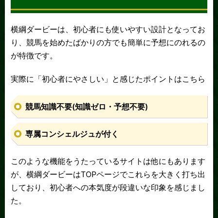
横綱ダービーは、初心者にも使いやすい設計となってお
り、競馬を始めたばかりの方でも簡単に予想にのれるの
が特徴です。
実際に「初心者にやさしい」と感じたポイントはこちら
競馬知識不要(知識ゼロ・予想不要)
専属コンシェルジュが付く
このような機能をうたっているサイトは他にもあります
が、横綱ダービーはTOPページでこれらを大きく打ち出
しており、初心者への本気度が段違いな印象を感じまし
た。