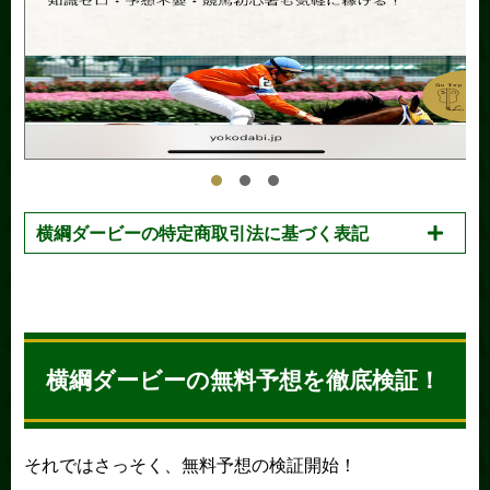
横綱ダービーの特定商取引法に基づく表記
横綱ダービーの無料予想を徹底検証！
それではさっそく、無料予想の検証開始！