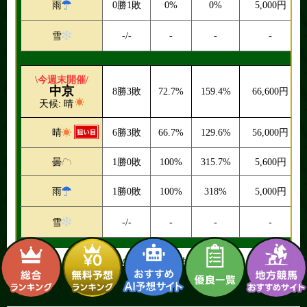
雨
0勝1敗
0%
0%
5,000円
11R
2026年
7,800円
156%
1月31日
雪
-/-
-
-
-
中山
12R
2026年
5,880円
108.9%
1月24日
\今週末開催/
中京
8勝3敗
72.7%
159.4%
66,600円
中山
天候: 晴
9R
2026年
9,450円
189%
1月18日
6勝3敗
66.7%
129.6%
56,000円
晴
中山
曇
1勝0敗
100%
315.7%
5,600円
11R
2026年
0円
0%
1月11日
雨
1勝0敗
100%
318%
5,000円
中山
4R
2026年
5,750円
115%
雪
-/-
-
-
-
1月5日
中山
その他の会場の成績も見てみる
11R
2026年
29,800円
596%
1月4日