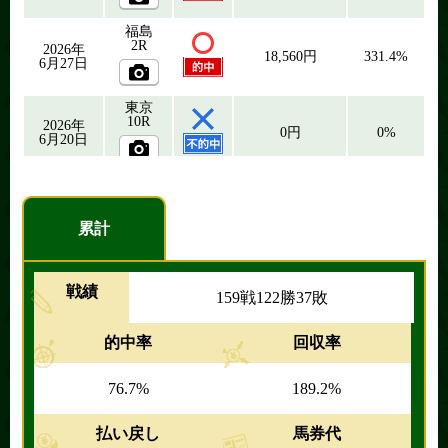
福島
2R
2026年
18,560円
331.4%
6月27日
東京
10R
2026年
0円
0%
6月20日
東京
4R
2026年
14,480円
258.6%
6月13日
累計
東京
8R
2026年
0円
0%
戦績
6月7日
159戦122勝37敗
東京
的中率
回収率
11R
2026年
57,120円
1020%
5月31日
76.7%
189.2%
京都
1R
2026年
払い戻し
馬券代
7,000円
140%
5月30日