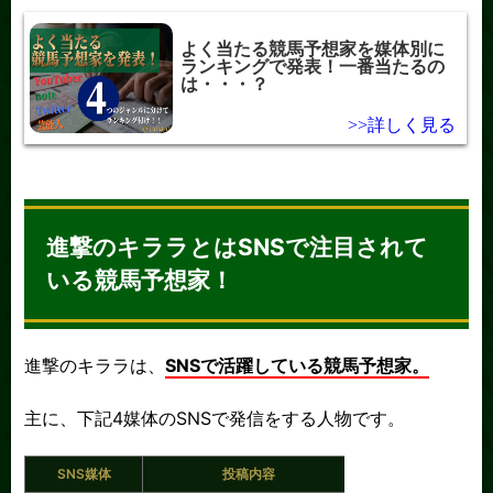
よく当たる競馬予想家を媒体別に
ランキングで発表！一番当たるの
は・・・？
>>詳しく見る
進撃のキララとはSNSで注目されて
いる競馬予想家！
進撃のキララは、
SNSで活躍している競馬予想家。
主に、下記4媒体のSNSで発信をする人物です。
SNS媒体
投稿内容