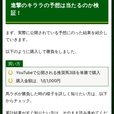
進撃のキララの予想は当たるのか検
証！
まず、実際に公開されている予想にのった結果を紹介し
ていきます。
以下のように購入して勝負をしました。
買い方
YouTubeで公開される推奨馬3頭を単勝で購入
購入金額は、1点1,000円
馬ラボが勝負した時の様子を詳しく知りたい方は、以下
からチェック。
累計結果がすぐ知りたい方は、そのまま読み進めてくだ