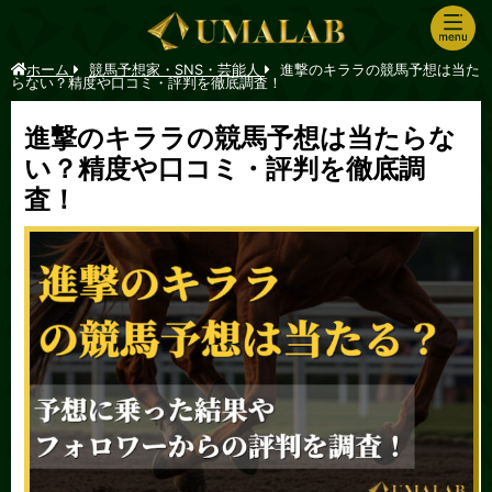
ホーム
競馬予想家・SNS・芸能人
進撃のキララの競馬予想は当た
らない？精度や口コミ・評判を徹底調査！
進撃のキララの競馬予想は当たらな
い？精度や口コミ・評判を徹底調
査！