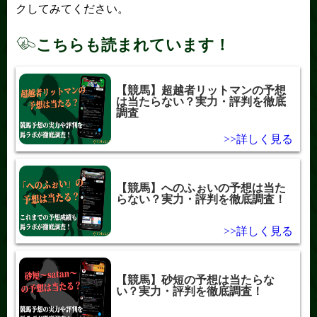
クしてみてください。
こちらも読まれています！
【競馬】超越者リットマンの予想
は当たらない？実力・評判を徹底
調査
>>詳しく見る
【競馬】へのふぉいの予想は当た
らない？実力・評判を徹底調査！
>>詳しく見る
【競馬】砂短の予想は当たらな
い？実力・評判を徹底調査！