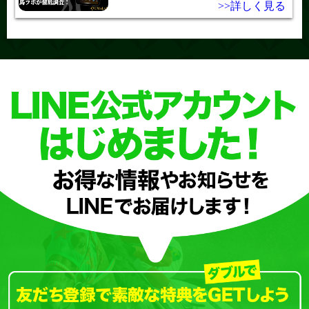
>>詳しく見る