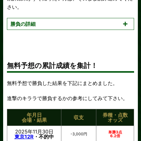
さい。
勝負の詳細
無料予想の累計成績を集計！
無料予想で勝負した結果を下記にまとめました。
進撃のキララで勝負するかの参考にしてみて下さい。
年月日
券種・点数
収支
会場・結果
オッズ
2025年11月30日
単勝3点
-3,000円
東京12R
・不的中
6.2倍