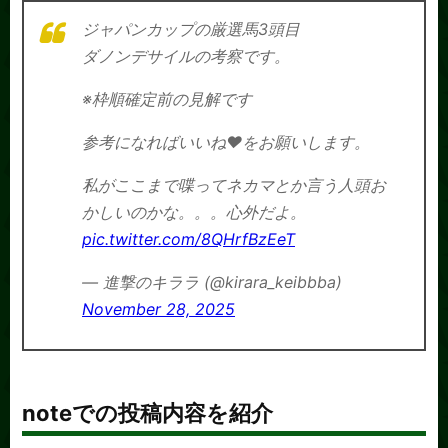
ジャパンカップの厳選馬3頭目
ダノンデサイルの考察です。
※枠順確定前の見解です
参考になればいいね❤️をお願いします。
私がここまで喋ってネカマとか言う人頭お
かしいのかな。。。心外だよ。
pic.twitter.com/8QHrfBzEeT
— 進撃のキララ (@kirara_keibbba)
November 28, 2025
noteでの投稿内容を紹介