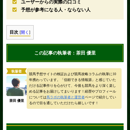
ユーザーからの実際の口コミ
予想が参考になる人・ならない人
目次
[
開く
]
この記事の執筆者：茶田 優里
競馬予想サイトの検証および競馬攻略コラムの執筆に10
年携わっています。「信頼できる情報源」と感じていた
だける記事作りを心がけて、今後も競馬をより深く楽し
める記事をお届けしてまいります！経歴やプロフィール
については
馬ラボの執筆者と運営者
ページで紹介してい
茶田 優里
るので目を通していただけたら嬉しいです！