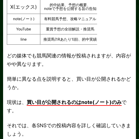
的中結果、予想の概要、
X(エックス)
noteで予想を公開する旨の告知
note(ノート)
有料競馬予想、攻略マニュアル
YouTube
重賞予想の全頭解説・推奨馬
line
推奨馬(1Rあたり1頭)、的中実績
どの媒体でも競馬関連の情報が投稿されますが、内容が
やや異なります。
簡単に異なる点を説明すると、買い目が公開されるかど
うか。
現状は、
買い目が公開されるのはnote(ノート)のみ
で
す。
それでは、各SNSでの投稿内容を詳しく確認していきま
しょう。