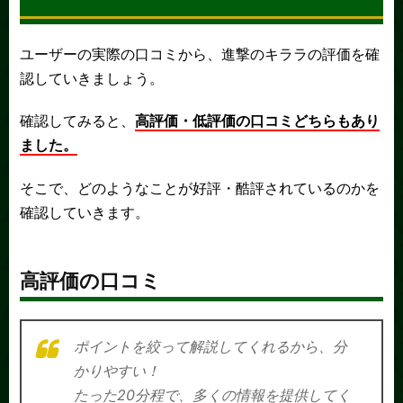
ユーザーの実際の口コミから、進撃のキララの評価を確
認していきましょう。
確認してみると、
高評価・低評価の口コミどちらもあり
ました。
そこで、どのようなことが好評・酷評されているのかを
確認していきます。
高評価の口コミ
ポイントを絞って解説してくれるから、分
かりやすい！
たった20分程で、多くの情報を提供してく