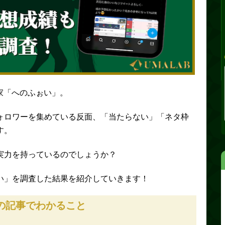
想家「へのふぉい」。
ォロワーを集めている反面、「当たらない」「ネタ枠
す。
実力を持っているのでしょうか？
い」を調査した結果を紹介していきます！
の記事でわかること