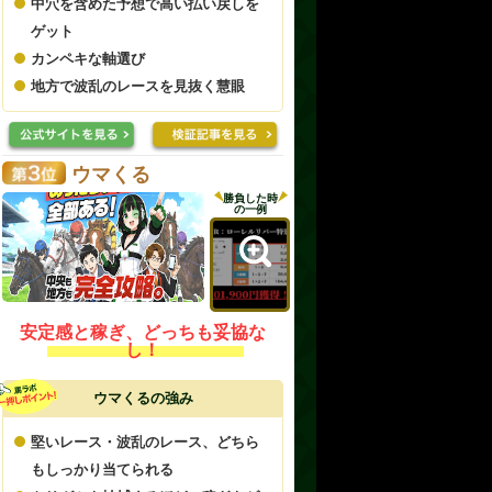
中穴を含めた予想で高い払い戻しを
ゲット
カンペキな軸選び
地方で波乱のレースを見抜く慧眼
ウマくる
勝負した時
の一例
安定感と稼ぎ、どっちも妥協な
し！
ウマくるの強み
堅いレース・波乱のレース、どちら
もしっかり当てられる