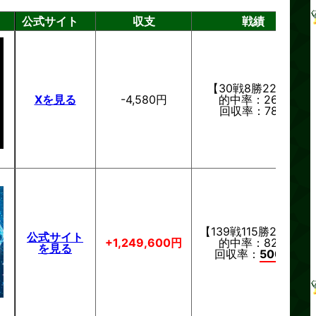
公式サイト
収支
戦績
【30戦8勝22敗】
Xを見る
-4,580円
的中率：26%
回収率：78%
【139戦115勝24敗】
公式サイト
+1,249,600円
的中率：82%
を見る
回収率：
500%