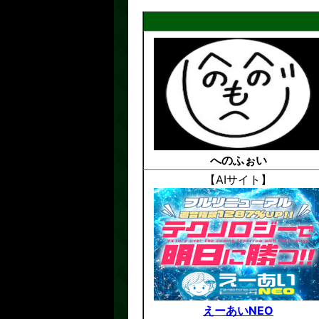
へのふぉい
【AIサイト】
えーあいNEO