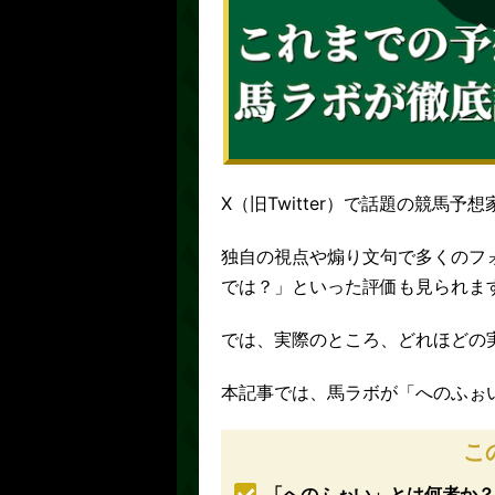
X（旧Twitter）で話題の競馬予
独自の視点や煽り文句で多くのフ
では？」といった評価も見られま
では、実際のところ、どれほどの
本記事では、馬ラボが「へのふぉ
こ
「へのふぉい」とは何者か？