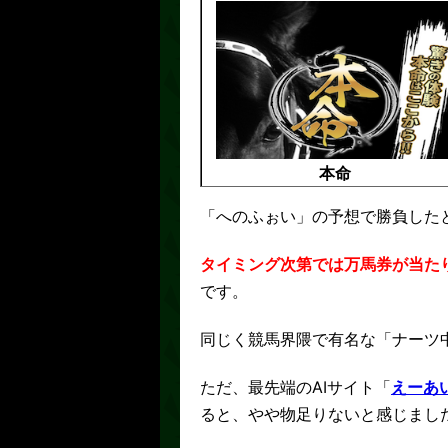
本命
「へのふぉい」の予想で勝負したと
タイミング次第では万馬券が当た
です。
同じく競馬界隈で有名な「ナーツ
ただ、最先端のAIサイト「
えーあい
ると、やや物足りないと感じまし