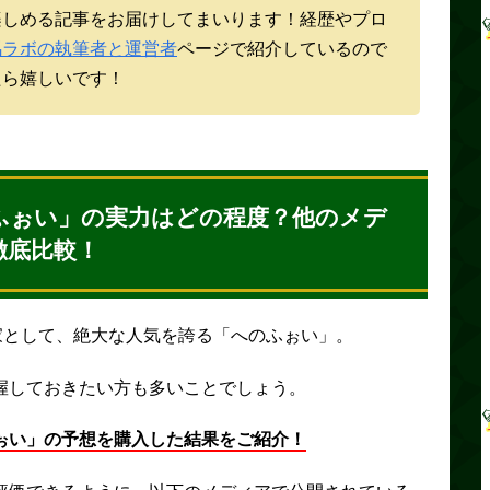
楽しめる記事をお届けしてまいります！経歴やプロ
馬ラボの執筆者と運営者
ページで紹介しているので
たら嬉しいです！
ふぉい」の実力はどの程度？他のメデ
徹底比較！
馬予想家として、絶大な人気を誇る「へのふぉい」。
握しておきたい方も多いことでしょう。
ぉい」の予想を購入した結果をご紹介！