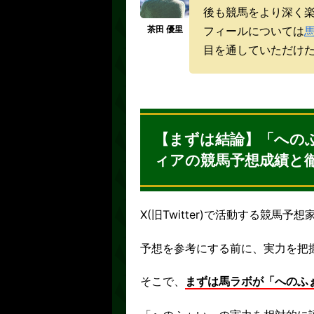
後も競馬をより深く
茶田 優里
フィールについては
目を通していただけ
【まずは結論】「への
ィアの競馬予想成績と
X(旧Twitter)で活動する競
予想を参考にする前に、実力を把
そこで、
まずは馬ラボが「へのふ