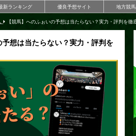
最新ランキング
優良予想サイト
地方競馬
人
【競馬】へのふぉいの予想は当たらない？実力・評判を徹
の予想は当たらない？実力・評判を