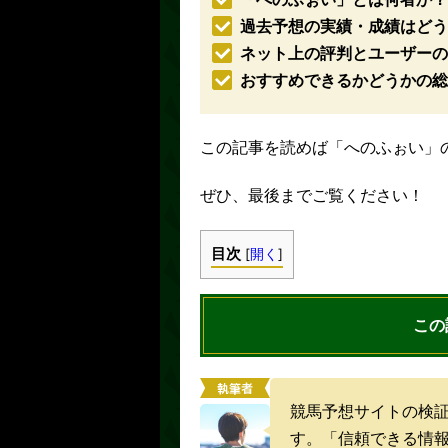
過去予想の実績・成績はどう
ネット上の評判とユーザーの
おすすめできるかどうかの総
この記事を読めば「へのふぉい」
ぜひ、最後までご覧ください！
目次
[
開く
]
この
競馬予想サイトの検証
す。「信頼できる情