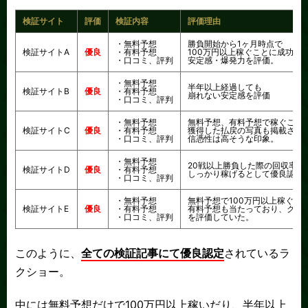
検証サイト
評価
検証内容
評価理由
・無料予想
勝負開始から1ヶ月時点で
検証サイトA
優良
・有料予想
100万円以上稼ぐことに成功。
・口コミ、評判
安定感・爆発力を評価。
・無料予想
半年以上経過しても
検証サイトB
優良
・有料予想
崩れない安定感を評価
・口コミ、評判
・無料予想
無料予想、有料予想で稼ぐこと
検証サイトC
優良
・有料予想
獲得した払戻の写真も掲載され
・口コミ、評判
信憑性は高そうな印象。
・無料予想
20戦以上勝負した際の回収率は約
検証サイトD
優良
・有料予想
しっかり稼げるとして優良認定
・口コミ、評判
・無料予想
無料予想で100万円以上稼ぐこ
検証サイトE
優良
・有料予想
有料予想も当たっており、クオ
・口コミ、評判
を評価していた。
このように、
全ての検証記事にて優良認定
されているラ
クショー。
中には無料予想だけで100万円以上稼いだり、半年以上