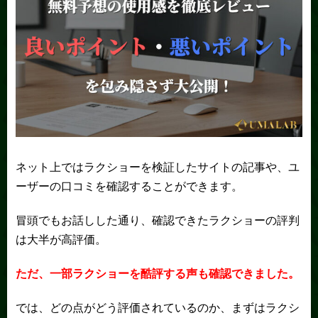
ネット上ではラクショーを検証したサイトの記事や、ユ
ーザーの口コミを確認することができます。
冒頭でもお話しした通り、確認できたラクショーの評判
は大半が高評価。
ただ、一部ラクショーを酷評する声も確認できました。
では、どの点がどう評価されているのか、まずはラクシ