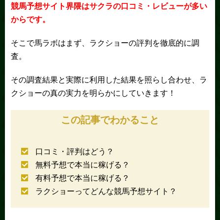
競馬予想サイト界隈はサクラの口コミ・レビューが多い
からです。
そこで馬ラボはまず、ラクショーの評判を徹底的に調
査。
その調査結果と実際に利用した結果を照らし合わせ、ラ
クショーの真の実力を明らかにしていきます！
この記事でわかること
口コミ・評判はどう？
無料予想で本当に稼げる？
有料予想で本当に稼げる？
ラクショーってどんな競馬予想サイト？