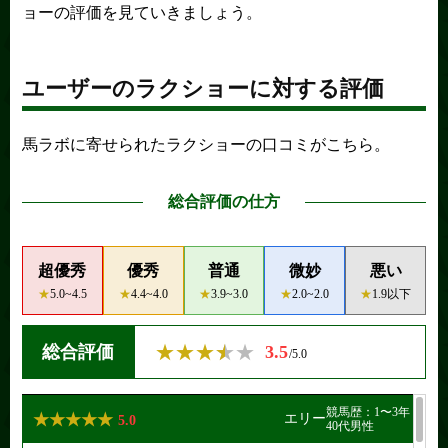
ョーの評価を見ていきましょう。
ユーザーのラクショーに対する評価
馬ラボに寄せられたラクショーの口コミがこちら。
総合評価の仕方
超優秀
優秀
普通
微妙
悪い
★
5.0~4.5
★
4.4~4.0
★
3.9~3.0
★
2.0~2.0
★
1.9以下
総合評価
3.5
/5.0
競馬歴：1〜3年
エリー
5.0
40代男性