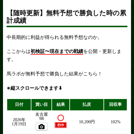
【随時更新】無料予想で勝負した時の累
計成績
中長期的に利益が得られる無料予想なのか。
ここからは
初検証〜現在までの戦績
を公開・更新しま
す。
馬ラボが無料予想で勝負した結果がこちら！
※縦スクロールできます⬇︎
日付
買い目
結果
払戻
回収率
名古屋
9R
2026年
10,200円
102%
1月19日