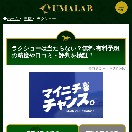
ホーム
悪徳
ラクショー
ラクショーは当たらない？無料/有料予想
の精度や口コミ・評判を検証！
最終更新日：2026/08/07