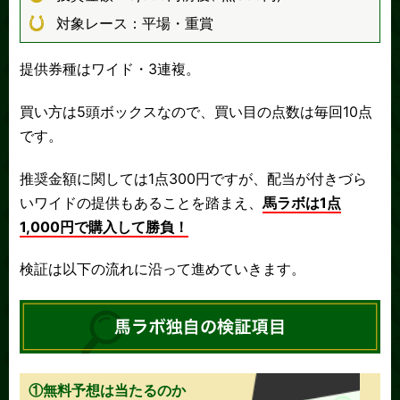
対象レース：平場・重賞
提供券種はワイド・3連複。
買い方は5頭ボックスなので、買い目の点数は毎回10点
です。
推奨金額に関しては1点300円ですが、配当が付きづら
いワイドの提供もあることを踏まえ、
馬ラボは1点
1,000円で購入して勝負！
検証は以下の流れに沿って進めていきます。
①無料予想は当たるのか