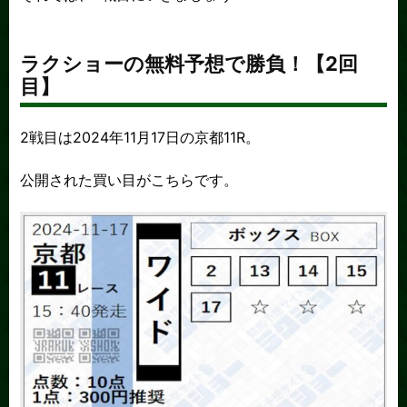
ラクショーの無料予想で勝負！【2回
目】
2戦目は2024年11月17日の京都11R。
公開された買い目がこちらです。