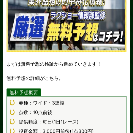
まずは無料予想の検証から進めていきます！
無料予想の詳細がこちら。
無料予想概要
券種：ワイド・3連複
点数：10点前後
提供頻度：毎日(1日1レース)
投資金額：3,000円前後(1点300円)