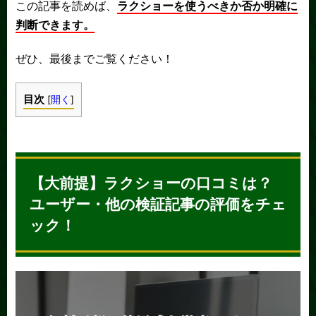
この記事を読めば、
ラクショーを使うべきか否か明確に
判断できます。
ぜひ、最後までご覧ください！
目次
[
開く
]
【大前提】ラクショーの口コミは？
ユーザー・他の検証記事の評価をチェ
ック！