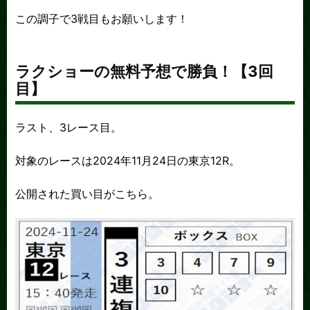
この調子で3戦目もお願いします！
ラクショーの無料予想で勝負！【3回
目】
ラスト、3レース目。
対象のレースは2024年11月24日の東京12R。
公開された買い目がこちら。