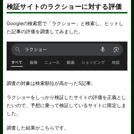
検証サイトのラクショーに対する評価
Googleの検索窓で「ラクショー」と検索し、ヒットし
た記事の評価を調査してみました。
調査の対象は検索順位が高かった5記事。
ラクショーをしっかり検証したサイトの評価を正義とし
たいので、予想に乗って検証しているサイトに限定しま
した。
調査した結果がこちらです。