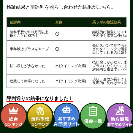
検証結果と前評判を照らし合わせた結果がこちら。
名古屋
6R
2025年
22,400円
224%
11月11日
前評判
真偽
馬ラボの検証結果
名古屋
無料予想で100万円以上
継続的に勝負して＋100
⭕️
11R
稼ぐことに成功！
その後も収支は伸び続け
2025年
44,500円
445%
11月10日
長いスパンで見ても安定
半年以上プラスをキープ
⭕️
どのタイミングで勝負し
出してくれるのは嬉しい
船橋
6R
2025年
11,200円
112%
払い戻しが少なく、数千
11月7日
払い戻しが少なかった
△(タイミング次第)
プラスにならないことも
継続的な勝負でカバーす
園田
現状、連敗が長引くとい
11R
連敗して赤字になった
△(タイミング次第)
2025年
長期的に見れば全く問題
16,000円
160%
11月6日
評判通りの結果になりました！
盛岡11R
2025年
0円
0%
11月4日
まさか無料予想だけで100万円以上稼げるとは・・・。
東京
11R
2025年
36,600円
366%
これもラクショーの安定感が軒並み高いおかげです。
11月1日