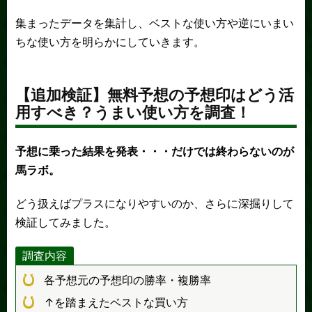
集まったデータを集計し、ベストな使い方や逆にいまい
大井
11R
2026年
ちな使い方を明らかにしていきます。
30,000円
300%
2月20日
小倉
11R
【追加検証】無料予想の予想印はどう活
2026年
0円
0%
2月15日
用すべき？うまい使い方を調査！
船橋
8R
2026年
25,700円
257%
予想に乗った結果を発表・・・だけでは終わらないのが
2月12日
馬ラボ。
名古屋
9R
2026年
どう扱えばプラスになりやすいのか、さらに深掘りして
0円
0%
2月9日
検証してみました。
川崎
7R
2026年
調査内容
13,400円
134%
2月2日
各予想元の予想印の勝率・複勝率
名古屋
8R
↑を踏まえたベストな買い方
2026年
10,700円
107%