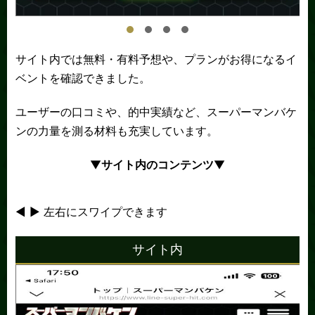
サイト内では無料・有料予想や、プランがお得になるイ
ベントを確認できました。
ユーザーの口コミや、的中実績など、スーパーマンバケ
ンの力量を測る材料も充実しています。
▼
サイト内のコンテンツ
▼
◀︎ ▶︎ 左右にスワイプできます
サイト内