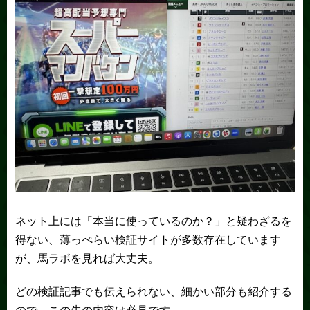
ネット上には「本当に使っているのか？」と疑わざるを
得ない、薄っぺらい検証サイトが多数存在しています
が、馬ラボを見れば大丈夫。
どの検証記事でも伝えられない、細かい部分も紹介する