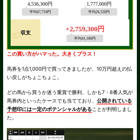
4,536,300円
1,777,000円
東京
11R
2026年
平均67,710円
平均26,520円
329,900円
392.7%
5月3日
+2,759,300円
新潟
収支
11R
2026年
68,000円
121.4%
平均41,180円
5月2日
この買い方がハマった。大きくプラス！
福島
11R
2026年
533,600円
1524.6%
4月26日
馬券を1点1,000円で買ってきましたが、10万円超えの払
い戻しがちょこちょこ。
京都
11R
2026年
0円
0%
4月25日
どの馬から買うか迷う重賞で勝利、しかも7・8番人気が
馬券内といったケースでも当てており、
公開されている
阪神
11R
2026年
予想印には一定のポテンシャルがある
ことが判明しまし
37,500円
104.2%
4月19日
た。
福島
11R
2026年
76,900円
219.7%
4月18日