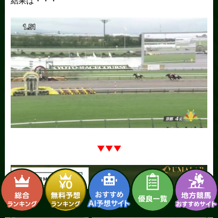
結果は・・・
▼▼▼