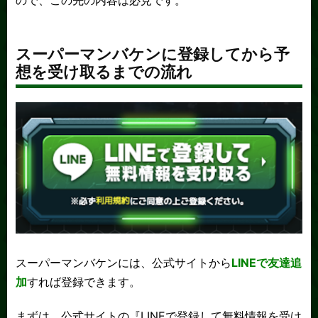
ので、この先の内容は必見です。
スーパーマンバケンに登録してから予
想を受け取るまでの流れ
スーパーマンバケンには、公式サイトから
LINEで友達追
加
すれば登録できます。
まずは、公式サイトの『LINEで登録して無料情報を受け