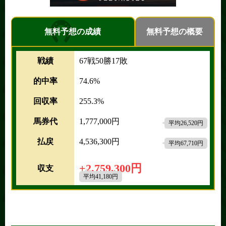
無料予想の成績
無料予想の概要
戦績
67戦50勝17敗
的中率
74.6%
回収率
255.3%
馬券代
1,777,000円
平均26,520円
払戻
4,536,300円
平均67,710円
+2,759,300円
収支
平均41,180円