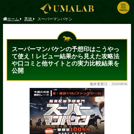
ホーム
悪徳
スーパーマンバケン
スーパーマンバケンの予想印はこうやっ
て使え！レビュー結果から見えた攻略法
や口コミと他サイトとの実力比較結果を
公開
最終更新日：2026/08/06