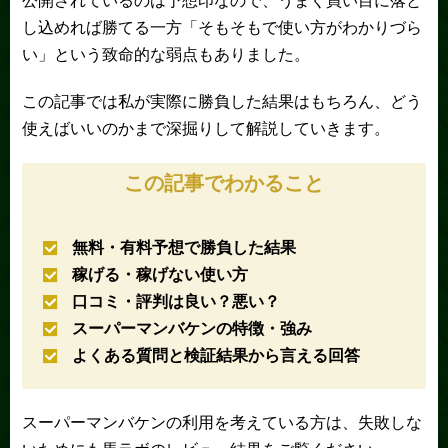
し込めれば勝てる一方「そもそもで使い方がわかりづら
い」という致命的な弱点もありました。
この記事では私が実際に勝負した結果はもちろん、どう
使えばいいのかまで深掘りして解説していきます。
この記事でわかること
無料・有料予想で勝負した結果
稼げる・稼げない使い方
口コミ・評判は良い？悪い？
スーパーマンバケンの特徴・強み
よくある質問と検証結果から言える回答
スーパーマンバケンの利用を考えている方は、失敗しな