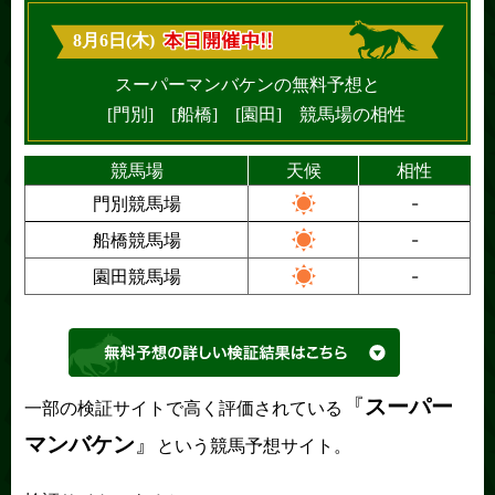
8月6日(木)
スーパーマンバケンの無料予想と
[門別] [船橋] [園田] 競馬場の相性
競馬場
天候
相性
門別競馬場
-
船橋競馬場
-
園田競馬場
-
『
スーパー
一部の検証サイトで高く評価されている
マンバケン
』
という競馬予想サイト。