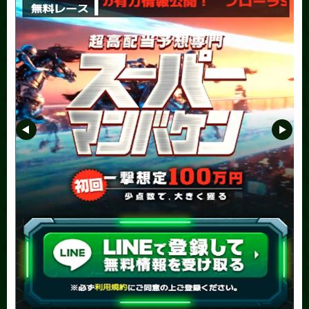
スクロールできます