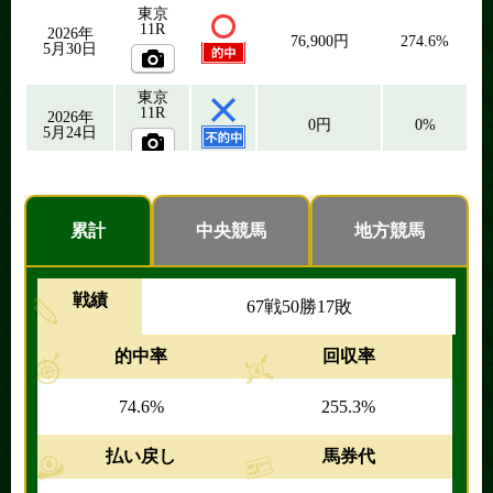
東京
11R
2026年
76,900円
274.6%
5月30日
東京
11R
2026年
0円
0%
5月24日
京都
11R
2026年
57,900円
103.4%
5月17日
累計
中央競馬
地方競馬
東京
11R
2026年
448,100円
1280.3%
戦績
5月16日
67戦50勝17敗
東京
的中率
回収率
11R
2026年
61,600円
616%
5月10日
74.6%
255.3%
新潟
11R
2026年
払い戻し
馬券代
0円
0%
5月9日