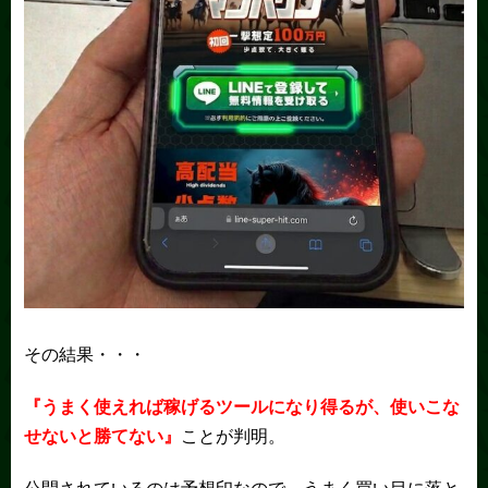
その結果・・・
『うまく使えれば稼げるツールになり得るが、使いこな
せないと勝てない』
ことが判明。
公開されているのは予想印なので、うまく買い目に落と