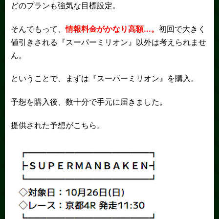
どのプランも強気な目標設定。
そんでもって、
情報料金がかなり高額...。
初回で大きく
値引きされる『スーパーミリオン』以外は考えられませ
ん。
ということで、まずは『スーパーミリオン』を購入。
予想を購入後、数十分で手元に届きました。
提供された予想がこちら。