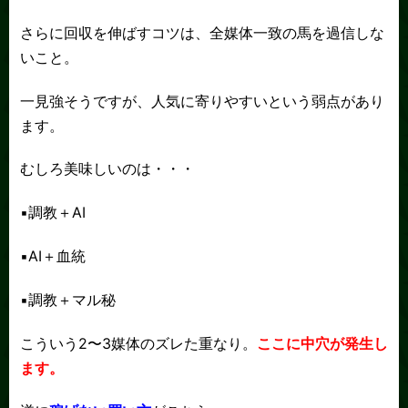
東京
11R
2025年
117,600円
210%
11月16日
さらに回収を伸ばすコツは、全媒体一致の馬を過信しな
いこと。
門別
8R
2025年
0円
0%
一見強そうですが、人気に寄りやすいという弱点があり
11月12日
ます。
東京
11R
2025年
143,100円
170.4%
むしろ美味しいのは・・・
11月8日
京都
▪️調教＋AI
11R
2025年
68,700円
122.7%
11月1日
▪️AI＋血統
浦和
5R
2025年
▪️調教＋マル秘
120,900円
1209%
10月29日
こういう2〜3媒体のズレた重なり。
ここに中穴が発生し
名古屋
8R
2025年
ます。
47,800円
478%
10月28日