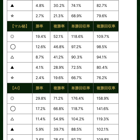
40,400円
404%
1月8日
▲
4.8%
30.2%
74.1%
82.7%
☆
2.7%
21.3%
68.9%
79.6%
川崎
12R
2026年
0円
0%
【マル秘】
勝率
複勝率
単勝回収率
複勝回収率
1月3日
◎
19.4%
52.1%
118.6%
109.7%
水沢
11R
2025年
◯
12.6%
46.8%
97.2%
98.5%
48,400円
484%
12月29日
△
8.7%
41.2%
90.3%
94.1%
中山
▲
4.1%
28.9%
72.5%
80.4%
11R
2025年
225,200円
804.3%
12月28日
☆
2.4%
19.6%
66.7%
76.2%
浦和
【AI】
勝率
複勝率
単勝回収率
複勝回収率
11R
2025年
0円
0%
12月25日
◎
29.8%
71.2%
176.4%
158.9%
◯
17.2%
66.8%
118.7%
141.6%
中山
11R
2025年
△
11.4%
54.9%
104.2%
119.3%
62,300円
311.5%
12月21日
▲
5.9%
39.7%
88.5%
102.1%
中京
11R
☆
3.6%
28.4%
92.7%
109.8%