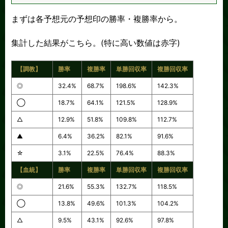
1月26日
まずは各予想元の予想印の勝率・複勝率から。
小倉
11R
2026年
64,100円
114.5%
1月25日
集計した結果がこちら。(特に高い数値は赤字)
京都
11R
【調教】
勝率
複勝率
単勝回収率
複勝回収率
2026年
0円
0%
1月18日
◎
32.4%
68.7%
198.6%
142.3%
中山
◯
18.7%
64.1%
121.5%
128.9%
11R
2026年
33,300円
118.9%
1月17日
△
12.9%
51.8%
109.8%
112.7%
▲
6.4%
36.2%
82.1%
91.6%
園田
11R
2026年
12,600円
126%
☆
3.1%
22.5%
76.4%
88.3%
1月15日
【血統】
勝率
複勝率
単勝回収率
複勝回収率
京都
11R
2026年
◎
21.6%
55.3%
132.7%
118.5%
92,000円
255.6%
1月10日
◯
13.8%
49.6%
101.3%
104.2%
園田
△
9.5%
43.1%
92.6%
97.8%
12R
2026年