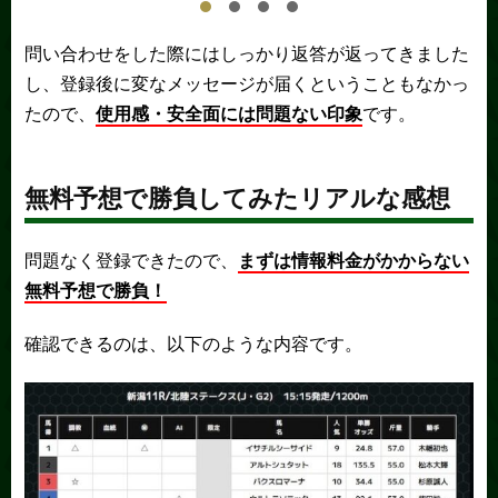
問い合わせをした際にはしっかり返答が返ってきました
し、登録後に変なメッセージが届くということもなかっ
たので、
使用感・安全面には問題ない印象
です。
無料予想で勝負してみたリアルな感想
問題なく登録できたので、
まずは情報料金がかからない
無料予想で勝負！
確認できるのは、以下のような内容です。