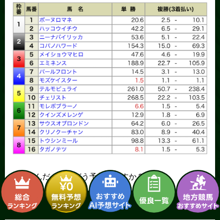
みなさんだったらどう予想しますか？
「直近4連続で連に絡んでいる⑧モズケイスターから買
う」