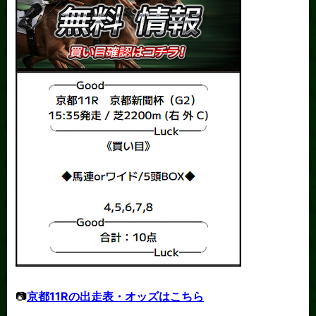
📷
京都11Rの出走表・オッズはこちら