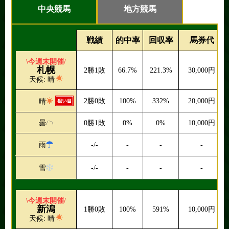
中央競馬
地方競馬
水沢
12R
2025年
25,900円
259%
6月9日
戦績
的中率
回収率
馬券代
東京
\今週末開催/
12R
2025年
札幌
2勝1敗
66.7%
221.3%
30,000円
0円
0%
6月7日
天候: 晴
園田
2勝0敗
100%
332%
20,000円
晴
12R
2025年
27,900円
279%
6月5日
曇
0勝1敗
0%
0%
10,000円
京都
11R
雨
-/-
-
-
-
2025年
660,100円
6601%
5月31日
雪
-/-
-
-
-
園田
11R
2025年
704,300円
7043%
5月29日
\今週末開催/
新潟
1勝0敗
100%
591%
10,000円
東京
天候: 晴
11R
2025年
24,700円
247%