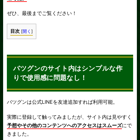
ぜひ、最後までご覧ください！
目次
[
開く
]
バツグンのサイト内はシンプルな作
りで使用感に問題なし！
バツグンは公式LINEを友達追加すれば利用可能。
実際に登録して触ってみましたが、サイト内は見やすく
予想やその他のコンテンツへのアクセスはスムーズ
にで
きました。