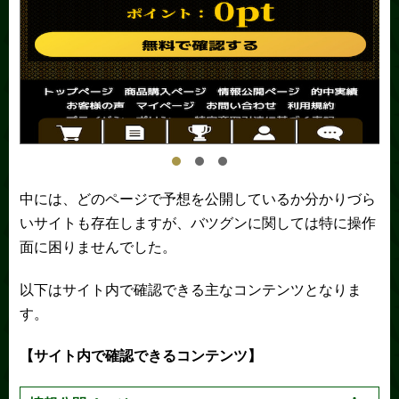
中には、どのページで予想を公開しているか分かりづら
いサイトも存在しますが、バツグンに関しては特に操作
面に困りませんでした。
以下はサイト内で確認できる主なコンテンツとなりま
す。
【サイト内で確認できるコンテンツ】