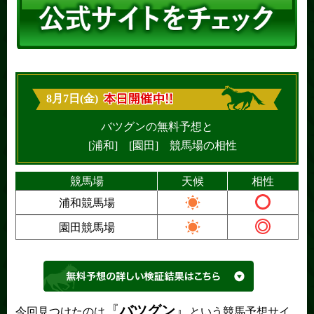
8月7日(金)
バツグンの無料予想と
[浦和] [園田] 競馬場の相性
競馬場
天候
相性
浦和競馬場
園田競馬場
『
バツグン
』
今回見つけたのは
という競馬予想サイ