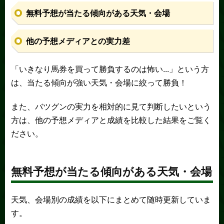
7月23日
無料予想が当たる傾向がある天気・会場
小倉
12R
2025年
0円
0%
他の予想メディアとの実力差
7月19日
盛岡12R
「いきなり馬券を買って勝負するのは怖い...」という方
2025年
41,900円
419%
7月14日
は、当たる傾向が強い天気・会場に絞って勝負！
小倉
7R
2025年
また、バツグンの実力を相対的に見て判断したいという
18,500円
185%
7月12日
方は、他の予想メディアと成績を比較した結果をご覧く
盛岡8R
ださい。
2025年
0円
0%
7月8日
小倉
無料予想が当たる傾向がある天気・会場
11R
2025年
36,000円
360%
7月6日
天気、会場別の成績を以下にまとめて随時更新していま
函館
11R
2025年
す。
15,700円
157%
7月5日