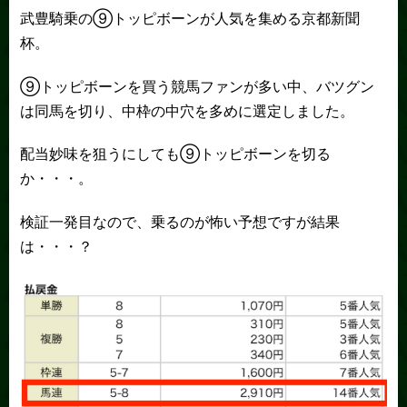
武豊騎乗の⑨トッピボーンが人気を集める京都新聞
杯。
⑨トッピボーンを買う競馬ファンが多い中、バツグン
は同馬を切り、中枠の中穴を多めに選定しました。
配当妙味を狙うにしても⑨トッピボーンを切る
か・・・。
検証一発目なので、乗るのが怖い予想ですが結果
は・・・？