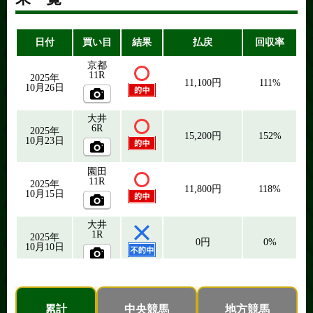
日付
買い目
結果
払戻
回収率
京都
11R
2025年
11,100円
111%
10月26日
大井
6R
2025年
15,200円
152%
10月23日
園田
11R
2025年
11,800円
118%
10月15日
大井
1R
2025年
0円
0%
10月10日
京都
11R
2025年
36,900円
369%
10月5日
累計
中央競馬
地方競馬