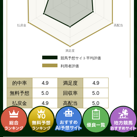
競馬予想サイト平均評価
利用者評価
的中率
4.9
満足度
4.9
無料予想
5.0
回収率
5.0
払戻金
4.9
高配当
5.0
※利用者評価はLINE公式アカウントから配信したアンケ
ートに基づき集計しています。