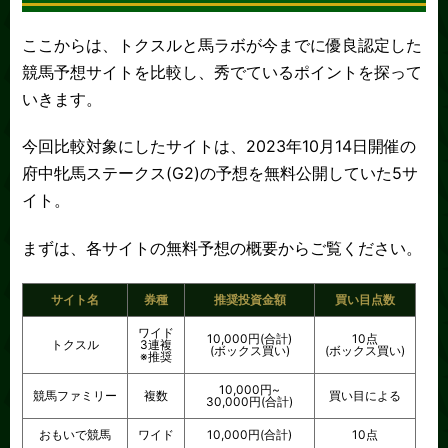
ここからは、トクスルと馬ラボが今までに優良認定した
競馬予想サイトを比較し、秀でているポイントを探って
いきます。
今回比較対象にしたサイトは、2023年10月14日開催の
府中牝馬ステークス(G2)の予想を無料公開していた5サ
イト。
まずは、各サイトの無料予想の概要からご覧ください。
サイト名
券種
推奨投資金額
買い目点数
ワイド
10,000円(合計)
10点
トクスル
3連複
(ボックス買い)
(ボックス買い)
※推奨
10,000円~
競馬ファミリー
複数
買い目による
30,000円(合計)
おもいで競馬
ワイド
10,000円(合計)
10点