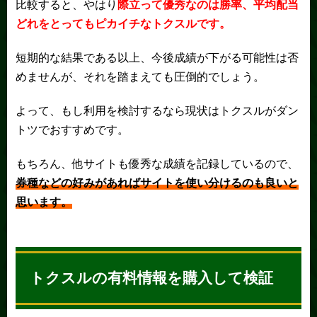
比較すると、やはり
際立って優秀なのは勝率、平均配当
どれをとってもピカイチなトクスルです。
短期的な結果である以上、今後成績が下がる可能性は否
めませんが、それを踏まえても圧倒的でしょう。
よって、もし利用を検討するなら現状はトクスルがダン
トツでおすすめです。
もちろん、他サイトも優秀な成績を記録しているので、
券種などの好みがあればサイトを使い分けるのも良いと
思います。
トクスルの有料情報を購入して検証