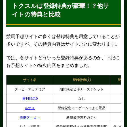
トクスルは登録特典が豪華！？他サ
イトの特典と比較
競馬予想サイトの多くは登録特典を用意していることが
多いですが、その特典内容はサイトごとに変わります。
では、各サイトどういった登録特典があるのか、下記に
各予想サイトの特典内容をまとめました。
サイト名
登録特典①
登録
ダービーアカデミア
期間限定ビギナーズチケット
な
日刊競馬9
なし
な
ネオス
登録記念ミニゲームによる景品
な
横綱ダービー
新規優待無料ガチャ
な
おもいで競馬
登録後即提供される返還保障制度
ランダム