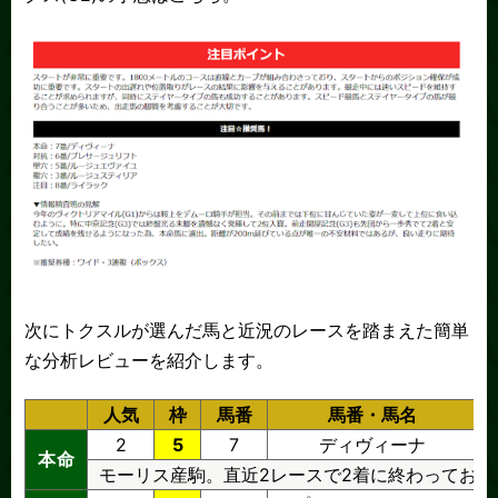
次にトクスルが選んだ馬と近況のレースを踏まえた簡単
な分析レビューを紹介します。
人気
枠
馬番
馬番・馬名
2
5
7
ディヴィーナ
本命
モーリス産駒。直近2レースで2着に終わっており