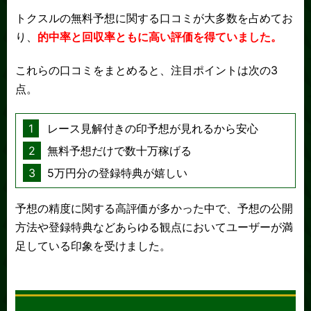
印予想ってだけでこだわり感じるけど、それに加えてプロ直伝の見解も見れ
トクスルの無料予想に関する口コミが大多数を占めてお
るのがかなり嬉しいんだよな。適当に作った買い目じゃないってのもわかる
しね。まあ他のサイトに比べて安心はできる
り、
的中率と回収率ともに高い評価を得ていました。
美咲ナンバー2
これらの口コミをまとめると、注目ポイントは次の3
点。
レース見解付きの印予想が見れるから安心
無料予想だけで数十万稼げる
5万円分の登録特典が嬉しい
予想の精度に関する高評価が多かった中で、予想の公開
方法や登録特典などあらゆる観点においてユーザーが満
足している印象を受けました。