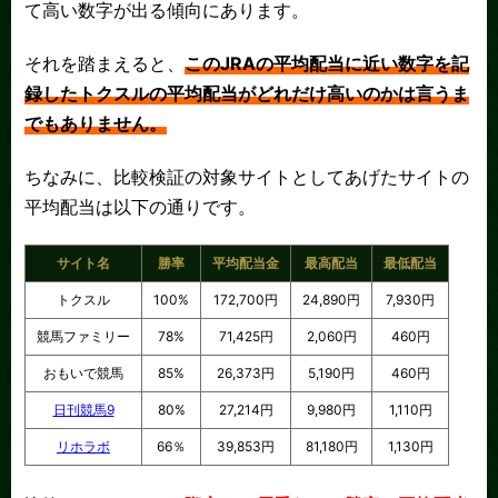
て高い数字が出る傾向にあります。
それを踏まえると、
このJRAの平均配当に近い数字を記
録したトクスルの平均配当がどれだけ高いのかは言うま
でもありません。
ちなみに、比較検証の対象サイトとしてあげたサイトの
平均配当は以下の通りです。
サイト名
勝率
平均配当金
最高配当
最低配当
トクスル
100%
172,700円
24,890円
7,930円
競馬ファミリー
78%
71,425円
2,060円
460円
おもいで競馬
85%
26,373円
5,190円
460円
日刊競馬9
80%
27,214円
9,980円
1,110円
リホラボ
66％
39,853円
81,180円
1,130円