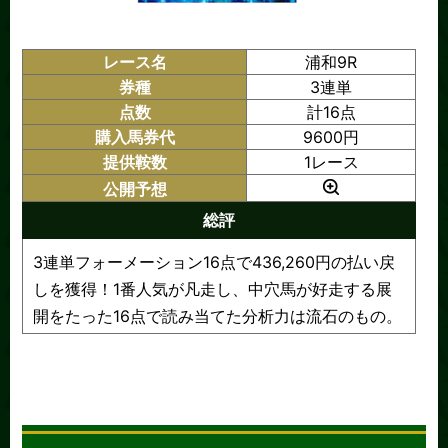
レース名
浦和9R
券種
3連単
点数
計16点
購入馬券代
9600円
提供鞍数
1レース
公開予想
総評
3連単フォーメーション16点で436,260円の払い戻
しを獲得！1番人気が凡走し、中穴馬が好走する展
開をたった16点で読み当てた分析力は流石のもの。
地方競馬の予想にも抜け目ない点は非常に魅力的
だ。