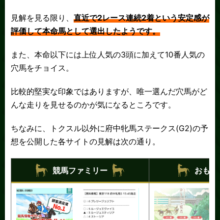
見解を見る限り、
直近で2レース連続2着という安定感が
評価して本命馬として選出したようです。
また、本命以下には上位人気の3頭に加えて10番人気の
穴馬をチョイス。
比較的堅実な印象ではありますが、唯一選んだ穴馬がど
んな走りを見せるのかが気になるところです。
ちなみに、トクスル以外に府中牝馬ステークス(G2)の予
想を公開した各サイトの見解は次の通り。
競馬ファミリー
おもい