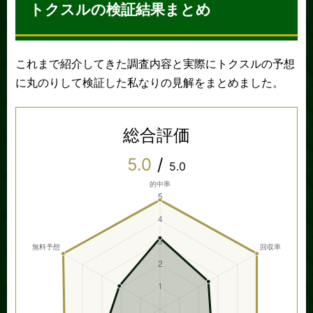
トクスルの検証結果まとめ
これまで紹介してきた調査内容と実際にトクスルの予想
に丸のりして検証した私なりの見解をまとめました。
総合評価
5.0
/
5.0