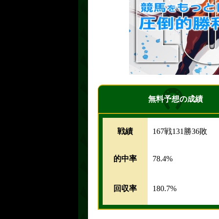
無料予想の成績
戦績
167戦131勝36敗
的中率
78.4%
回収率
180.7%