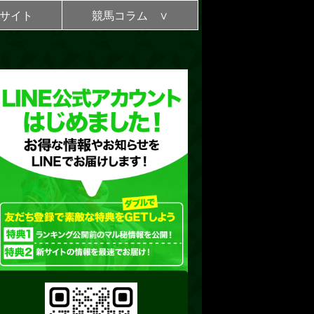
サイト
競馬コラム ∨
【初心者向け】
競馬の基礎知識コラム
券種別の攻略法一覧
競馬攻略のコツ・勝ち方
【地方競馬】
攻略法一覧
AI予想サイト一覧
【SNS】
予想家・芸能人のコラム
競馬予想サイト関連
∧