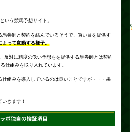
という競馬予想サイト。
る馬券師と契約を結んでいるそうで、買い目を提供す
によって変動する様子。
P。反対に精度の低い予想をを提供する馬券師とは契約
する仕組みを取り入れています。
る仕組みを導入しているのは良いことですが・・・果
ていきます！