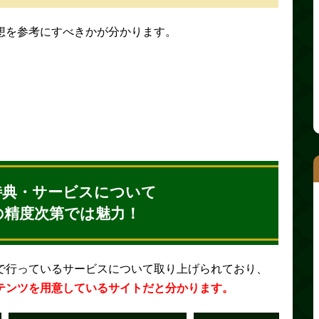
想を参考にすべきかが分かります。
特典・サービスについて
の精度次第では魅力！
で行っているサービスについて取り上げられており、
テンツを用意しているサイトだと分かります。