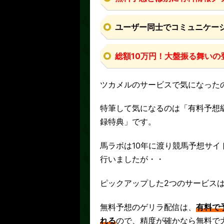
ユーザー同士でコミュニケー
総額10万円！大盤振る舞いの
ツカメルのサービスで気になった
特筆して気になるのは「有料予想
録特典」です。
馬ラボは10年に渡り競馬予想サイ
行いましたが・・
ピックアップした2つのサービス
無料予想のゲリラ配信は、
有料で
れる
ので、精度が確かなら無料で