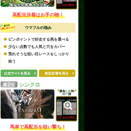
高配当決着はお手の物！
ウマフルの強み
ピンポイントで好走する馬を選べる
少ない点数でも人気と穴をカバー
荒れそうな狙い目レースをしっかり
拾う
シンクロ
勝負した時
の一例
馬単で高配当を狙い撃ち！