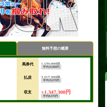
無料予想の概要
馬券代
1,670,000円
平均10,000円
払戻
3,017,300円
平均18,070円
+1,347,300円
収支
平均8,070円