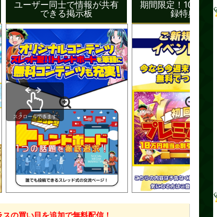
ユーザー同士で情報が共有
期間限定！10万円
できる掲示板
録特典配布
スクロールできます
ラスの買い目を追加で無料配信！