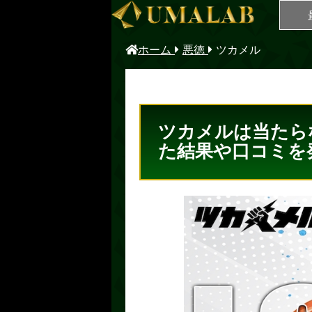
ホーム
悪徳
ツカメル
ツカメルは当たら
た結果や口コミを