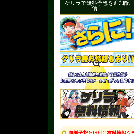
ゲリラで無料予想を追加配
信！
無料予想とは別に有料情報ク