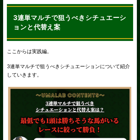
3連単マルチで狙うべきシチュエーシ
ョンと代替え案
ここからは実践編。
3連単マルチで狙うべきシチュエーションについて紹介
していきます。