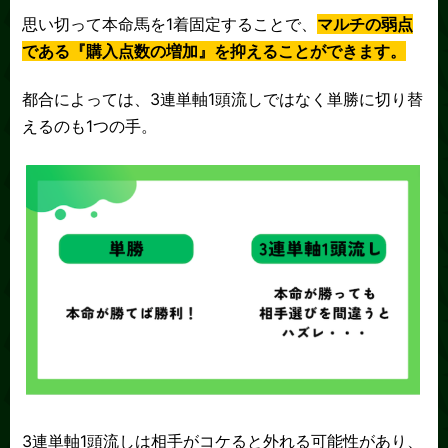
思い切って本命馬を1着固定することで、
マルチの弱点
である『購入点数の増加』を抑えることができます。
都合によっては、3連単軸1頭流しではなく単勝に切り替
えるのも1つの手。
3連単軸1頭流しは相手がコケると外れる可能性があり、