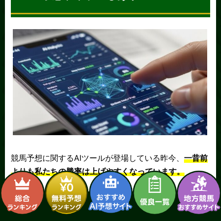
競馬予想に関するAIツールが登場している昨今、
一昔前
よりも私たちの勝率は上げやすくなっています。
AI技術の著しい進化もあり、今では数十年分のデータを
読み込んだAIが予想することもザラ。