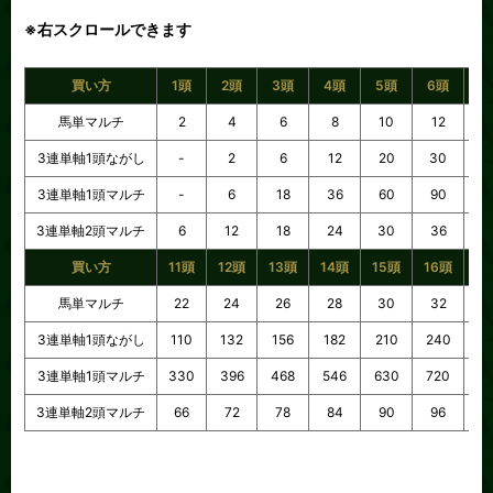
※右スクロールできます
買い方
1頭
2頭
3頭
4頭
5頭
6頭
7
馬単マルチ
2
4
6
8
10
12
1
3連単軸1頭ながし
-
2
6
12
20
30
4
3連単軸1頭マルチ
-
6
18
36
60
90
12
3連単軸2頭マルチ
6
12
18
24
30
36
4
買い方
11頭
12頭
13頭
14頭
15頭
16頭
1
馬単マルチ
22
24
26
28
30
32
3
3連単軸1頭ながし
110
132
156
182
210
240
27
3連単軸1頭マルチ
330
396
468
546
630
720
81
3連単軸2頭マルチ
66
72
78
84
90
96
-