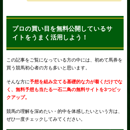
プロの買い目を無料公開しているサ
イトをうまく活用しよう！
この記事をご覧になっている方の中には、初めて馬券を
買う競馬初心者の方も多いと思います。
そんな方に
予想を組み立てる基礎的な力が着くだけでな
く、無料予想も当たる一石二鳥の無料サイトを3つピッ
クアップ。
競馬の理解を深めたい・的中を体感したいという方は、
ぜひ一度チェックしてみてください。