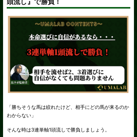
頭流し』で勝負！
「勝ちそうな馬は絞れたけど、相手にどの馬が来るのか
わからない」
そんな時は3連単軸1頭流しで勝負しましょう。