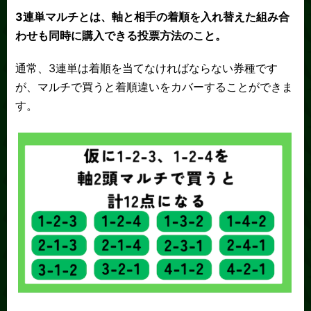
3連単マルチとは、軸と相手の着順を入れ替えた組み合
わせも同時に購入できる投票方法のこと。
通常、3連単は着順を当てなければならない券種です
が、マルチで買うと着順違いをカバーすることができま
す。