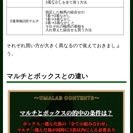
3着ながしを全て買う方法
指定した軸馬の組合せの
1着→2着ながし
1着→3着ながし
3連単軸2頭マルチ
2着→3着ながしと
それぞれの軸馬の着順を
入れ替えた組合せも買う方法
それぞれ買い方が大きく異なるので覚えておきましょ
う。
マルチとボックスとの違い