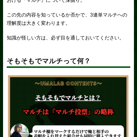
おける『マルチ』について深掘り。
この先の内容を知っているか否かで、3連単マルチへの
理解度は大きく変わります。
知識が怪しい方は、必ず目を通しておいてください。
そもそもでマルチって何？