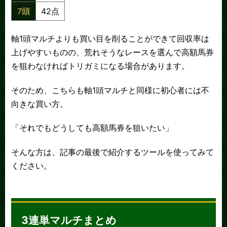
7頭
42点
軸1頭マルチよりも買い目を削ることができて回収率は
上げやすいものの、荒れそうなレースを選んで高額馬券
を狙わなければトリガミになる場合があります。
そのため、こちらも軸1頭マルチと同様に初心者には不
向きな買い方。
「それでもどうしても高額馬券を狙いたい」
そんな方は、記事の最後で紹介するツールを使ってみて
ください。
3連単マルチまとめ