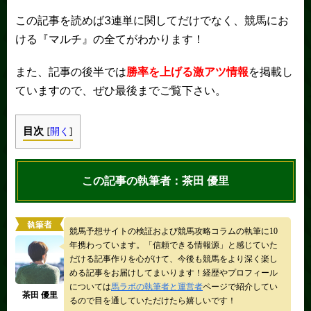
この記事を読めば3連単に関してだけでなく、競馬にお
ける『マルチ』の全てがわかります！
また、記事の後半では
勝率を上げる激アツ情報
を掲載し
ていますので、ぜひ最後までご覧下さい。
目次
[
開く
]
この記事の執筆者：茶田 優里
競馬予想サイトの検証および競馬攻略コラムの執筆に10
年携わっています。「信頼できる情報源」と感じていた
だける記事作りを心がけて、今後も競馬をより深く楽し
める記事をお届けしてまいります！経歴やプロフィール
については
馬ラボの執筆者と運営者
ページで紹介してい
茶田 優里
るので目を通していただけたら嬉しいです！