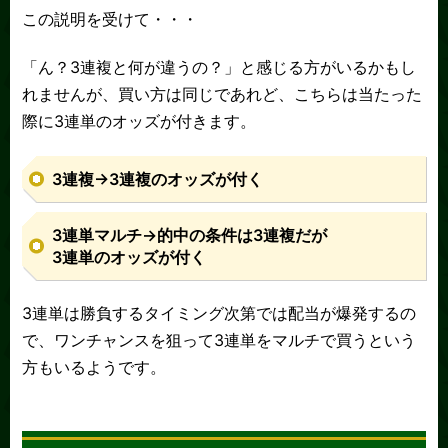
この説明を受けて・・・
「ん？3連複と何が違うの？」と感じる方がいるかもし
れませんが、買い方は同じであれど、こちらは当たった
際に3連単のオッズが付きます。
3連複→3連複のオッズが付く
3連単マルチ→的中の条件は3連複だが
3連単のオッズが付く
3連単は勝負するタイミング次第では配当が爆発するの
で、ワンチャンスを狙って3連単をマルチで買うという
方もいるようです。