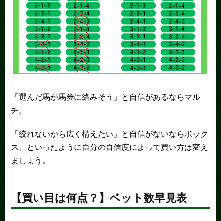
「選んだ馬が馬券に絡みそう」と自信があるならマル
チ。
「絞れないから広く構えたい」と自信がないならボック
ス、といったように自分の自信度によって買い方は変え
ましょう。
【買い目は何点？】ベット数早見表