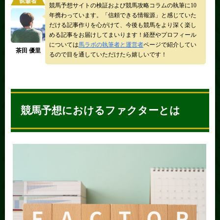
競馬予想サイトの検証および競馬攻略コラムの執筆に10
年携わっています。「信頼できる情報源」と感じていた
だける記事作りを心がけて、今後も競馬をより深く楽し
める記事をお届けしてまいります！経歴やプロフィール
については
馬ラボの執筆者と運営者
ページで紹介してい
茶田 優里
るので目を通していただけたら嬉しいです！
競馬予想におけるファクターとは