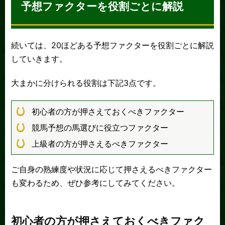
予想ファクターを役割ごとに解説
続いては、20ほどある予想ファクターを役割ごとに解説
していきます。
大まかに分けられる役割は下記3点です。
初心者の方が押さえておくべきファクター
競馬予想の馬選びに役立つファクター
上級者の方が押さえるべきファクター
ご自身の熟練度や状況に応じて押さえるべきファクター
も変わるため、ぜひ参考にしてみてください。
初心者の方が押さえておくべきファク