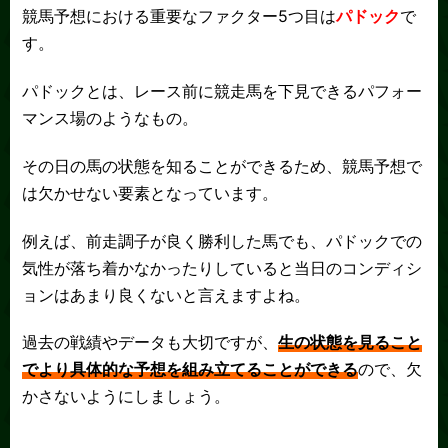
競馬予想における重要なファクター5つ目は
パドック
で
す。
パドックとは、レース前に競走馬を下見できるパフォー
マンス場のようなもの。
その日の馬の状態を知ることができるため、競馬予想で
は欠かせない要素となっています。
例えば、前走調子が良く勝利した馬でも、パドックでの
気性が落ち着かなかったりしていると当日のコンディシ
ョンはあまり良くないと言えますよね。
過去の戦績やデータも大切ですが、
生の状態を見ること
でより具体的な予想を組み立てることができる
ので、欠
かさないようにしましょう。