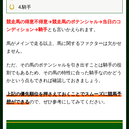
4.騎手
競走馬の得意不得意→競走馬のポテンシャル→当日のコ
ンディション→騎手
とも言いかえられます。
馬がメインで走る以上、馬に関するファクターは欠かせ
ません。
ただ、その馬のポテンシャルを引き出すことは騎手の役
割でもあるため、その馬の特性に合った騎手なのかどう
かという点もできれば確認しておきましょう。
上記の優先順位を押さえておくことでスムーズに競馬予
想ができる
ので、ぜひ参考にしてみてください。