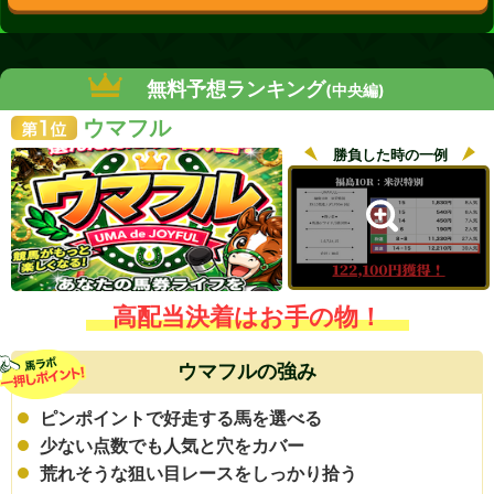
無料予想ランキング
(中央編)
ウマフル
勝負した時の一例
高配当決着はお手の物！
ウマフルの強み
ピンポイントで好走する馬を選べる
少ない点数でも人気と穴をカバー
荒れそうな狙い目レースをしっかり拾う