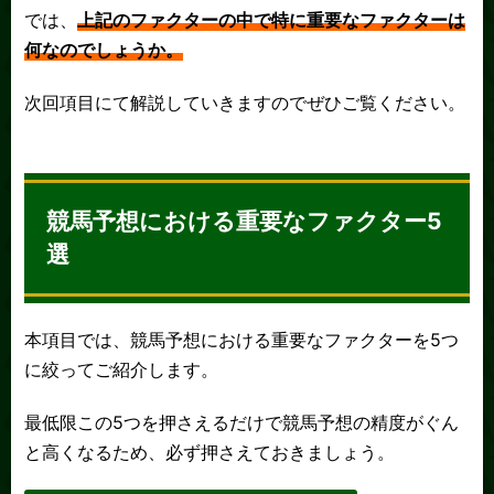
では、
上記のファクターの中で特に重要なファクターは
何なのでしょうか。
次回項目にて解説していきますのでぜひご覧ください。
競馬予想における重要なファクター5
選
本項目では、競馬予想における重要なファクターを5つ
に絞ってご紹介します。
最低限この5つを押さえるだけで競馬予想の精度がぐん
と高くなるため、必ず押さえておきましょう。