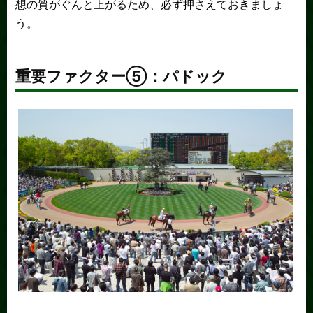
想の質がぐんと上がるため、必ず押さえておきましょ
う。
重要ファクター⑤：パドック