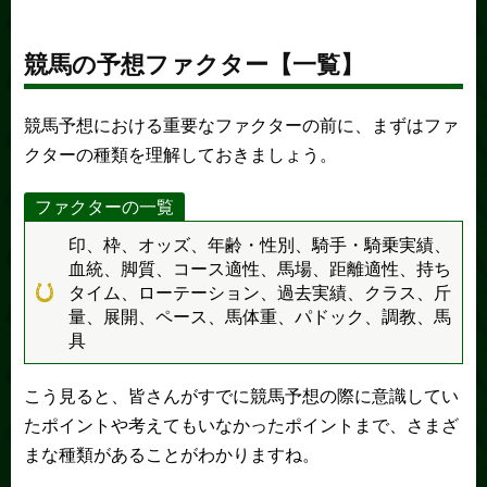
競馬の予想ファクター【一覧】
競馬予想における重要なファクターの前に、まずはファ
クターの種類を理解しておきましょう。
ファクターの一覧
印、枠、オッズ、年齢・性別、騎手・騎乗実績、
血統、脚質、コース適性、馬場、距離適性、持ち
タイム、ローテーション、過去実績、クラス、斤
量、展開、ペース、馬体重、パドック、調教、馬
具
こう見ると、皆さんがすでに競馬予想の際に意識してい
たポイントや考えてもいなかったポイントまで、さまざ
まな種類があることがわかりますね。