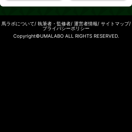
馬ラボについて
/
執筆者・監修者
/
運営者情報
/
サイトマップ
/
プライバシーポリシー
Copyright©UMALABO ALL RIGHTS RESERVED.