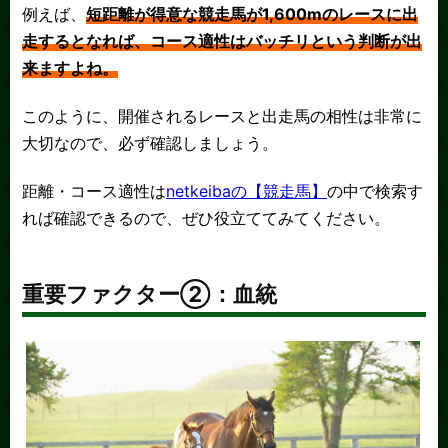
例えば、
短距離が得意な競走馬が1,600mのレースに出
走するとなれば、コース適性はバッチリという判断が出
来ますよね。
このように、開催されるレースと出走馬の相性は非常に
大切なので、必ず確認しましょう。
距離・コース適性は
netkeibaの【競走馬】
の中で検索す
れば確認できるので、ぜひ役立ててみてください。
重要ファクター②：血統