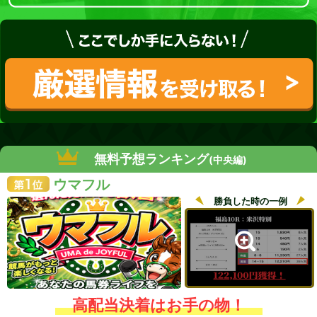
無料予想ランキング
(中央編)
ウマフル
勝負した時の一例
高配当決着はお手の物！