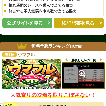
荒れ展開のレースを選んで当てる胆力
好走する不人気馬を少点数で当てる眼力
無料予想ランキング
(地方編)
ウマフル
勝負した時の一例
人気寄りの決着を取りこぼさない！