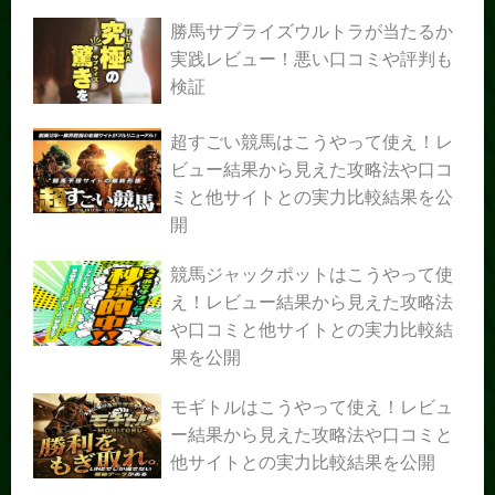
勝馬サプライズウルトラが当たるか
実践レビュー！悪い口コミや評判も
検証
超すごい競馬はこうやって使え！レ
ビュー結果から見えた攻略法や口コ
ミと他サイトとの実力比較結果を公
開
競馬ジャックポットはこうやって使
え！レビュー結果から見えた攻略法
や口コミと他サイトとの実力比較結
果を公開
モギトルはこうやって使え！レビュ
ー結果から見えた攻略法や口コミと
他サイトとの実力比較結果を公開