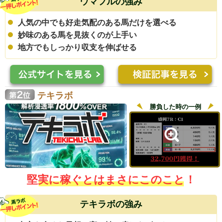
ウマフルの強み
人気の中でも好走気配のある馬だけを選べる
妙味のある馬を見抜くのが上手い
地方でもしっかり収支を伸ばせる
テキラボ
勝負した時の一例
堅実に稼ぐとはまさにこのこと！
テキラボの強み