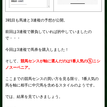
3戦目も馬連と3連複の予想が公開。
前回は3連複で勝負していれば的中していましたの
で・・・
今回は3連複で馬券を購入しました！
そして、
競馬センスが軸に選んだのは1番人気の⑤ニシ
ノスーベニア。
ここまでの競馬センスの買い方を見る限り、1番人気の
馬を軸に相手に中穴馬を含めるスタイルのようです。
では、結果を見ていきましょう。