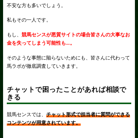
不安な方も多いでしょう。
私もその一人です。
もし、
競馬センスが悪質サイトの場合皆さんの大事なお
金を失ってしまう可能性も…。
そのような事態に陥らないためにも、皆さんに代わって
馬ラボが徹底調査していきます。
チャットで困ったことがあれば相談で
きる
競馬センスでは、
チャット形式で担当者に質問ができる
コンテンツが用意されています。