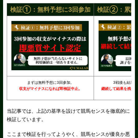
検証①：無料予想に3回参加
検証②：累計
まずは無料予想に3回参加。
3戦後も結果
収支がマイナスになれば即検証中止。
継続して結果を残せ
当記事では、上記の基準を設けて競馬センスを徹底的に
検証しています。
ここまで検証を行ってようやく、競馬センスが優良か悪