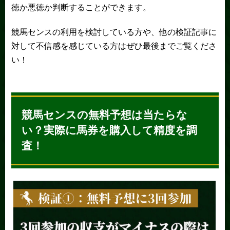
徳か悪徳か判断することができます。
競馬センスの利用を検討している方や、他の検証記事に
対して不信感を感じている方はぜひ最後までご覧くださ
い！
競馬センスの無料予想は当たらな
い？実際に馬券を購入して精度を調
査！