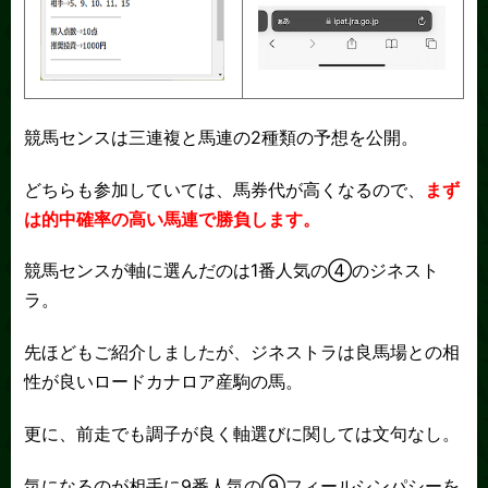
競馬センスは三連複と馬連の2種類の予想を公開。
どちらも参加していては、馬券代が高くなるので、
まず
は的中確率の高い馬連で勝負します。
競馬センスが軸に選んだのは1番人気の④のジネスト
ラ。
先ほどもご紹介しましたが、ジネストラは良馬場との相
性が良いロードカナロア産駒の馬。
更に、前走でも調子が良く軸選びに関しては文句なし。
気になるのが相手に9番人気の⑨フィールシンパシーを