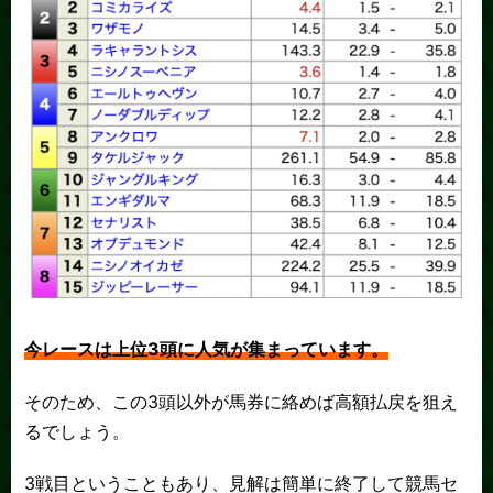
今レースは上位3頭に人気が集まっています。
そのため、この3頭以外が馬券に絡めば高額払戻を狙え
るでしょう。
3戦目ということもあり、見解は簡単に終了して競馬セ