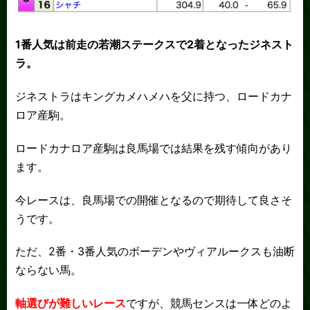
1番人気は前走の若潮ステークスで2着となったジネスト
ラ。
ジネストラはキングカメハメハを父に持つ、ロードカナ
ロア産駒。
ロードカナロア産駒は良馬場では結果を残す傾向があり
ます。
今レースは、良馬場での開催となるので期待して良さそ
うです。
ただ、2番・3番人気のボーデンやヴィアルークスも油断
ならない馬。
軸選びが難しいレース
ですが、競馬センスは一体どのよ