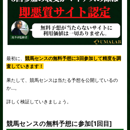
最初に、
競馬センスの無料予想に3回参加して精度を調
査していきます！
果たして、競馬センスは当たる予想を公開しているの
か…。
詳しく検証していきましょう。
競馬センスの無料予想に参加[1回目]