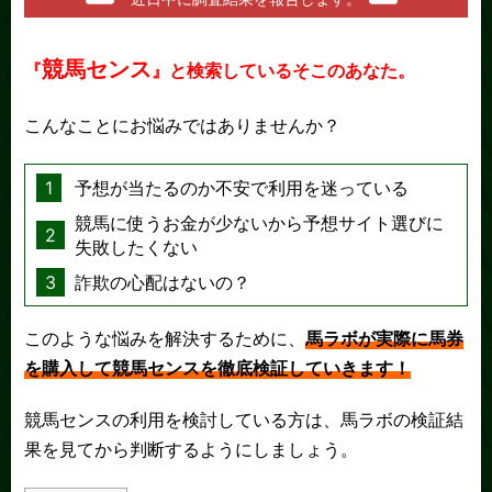
競馬センス
『
』と検索しているそこのあなた。
こんなことにお悩みではありませんか？
予想が当たるのか不安で利用を迷っている
競馬に使うお金が少ないから予想サイト選びに
失敗したくない
詐欺の心配はないの？
このような悩みを解決するために、
馬ラボが実際に馬券
を購入して競馬センスを徹底検証していきます！
競馬センスの利用を検討している方は、馬ラボの検証結
果を見てから判断するようにしましょう。