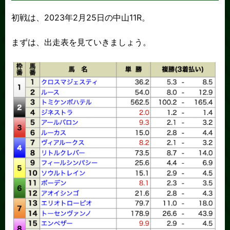
初戦は、2023年2月25日の中山11R。
まずは、出走表を見ていきましょう。