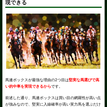
現できる
馬連ボックスが最強な理由の2つ目は
堅実な馬選びで高
い的中率を実現できるから
です。
前述した通り、馬連ボックスは買い目の網羅性が高い点
が強みなので、堅実に入線確率が高い実力馬を選ぶだけ