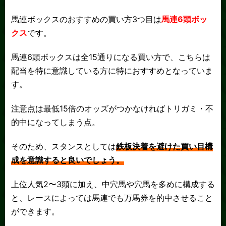
馬連ボックスのおすすめの買い方3つ目は
馬連6頭ボッ
クス
です。
馬連6頭ボックスは全15通りになる買い方で、こちらは
配当を特に意識している方に特におすすめとなっていま
す。
注意点は最低15倍のオッズがつかなければトリガミ・不
的中になってしまう点。
そのため、スタンスとしては
鉄板決着を避けた買い目構
成を意識すると良いでしょう。
上位人気2〜3頭に加え、中穴馬や穴馬を多めに構成する
と、レースによっては馬連でも万馬券を的中させること
ができます。