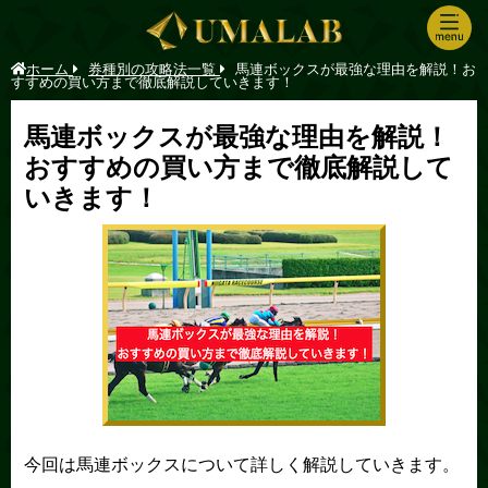
ホーム
券種別の攻略法一覧
馬連ボックスが最強な理由を解説！お
すすめの買い方まで徹底解説していきます！
馬連ボックスが最強な理由を解説！
おすすめの買い方まで徹底解説して
いきます！
今回は馬連ボックスについて詳しく解説していきます。