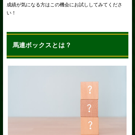
成績が気になる方はこの機会にお試ししてみてくださ
い！
馬連ボックスとは？