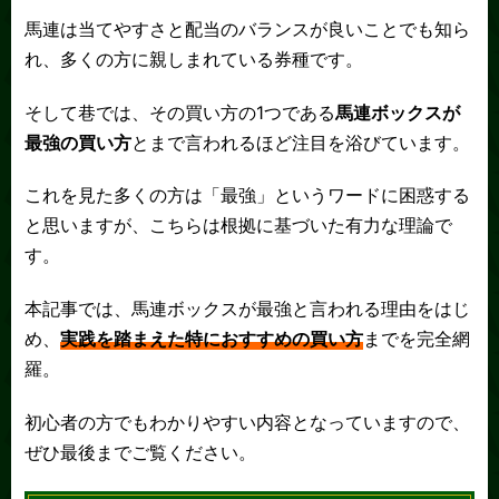
馬連は当てやすさと配当のバランスが良いことでも知ら
れ、多くの方に親しまれている券種です。
そして巷では、その買い方の1つである
馬連ボックスが
最強の買い方
とまで言われるほど注目を浴びています。
これを見た多くの方は「最強」というワードに困惑する
と思いますが、こちらは根拠に基づいた有力な理論で
す。
本記事では、馬連ボックスが最強と言われる理由をはじ
め、
実践を踏まえた特におすすめの買い方
までを完全網
羅。
初心者の方でもわかりやすい内容となっていますので、
ぜひ最後までご覧ください。