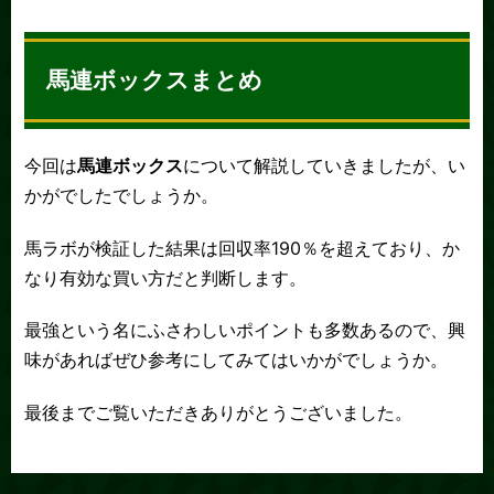
馬連ボックスまとめ
今回は
馬連ボックス
について解説していきましたが、い
かがでしたでしょうか。
馬ラボが検証した結果は回収率190％を超えており、か
なり有効な買い方だと判断します。
最強という名にふさわしいポイントも多数あるので、興
味があればぜひ参考にしてみてはいかがでしょうか。
最後までご覧いただきありがとうございました。