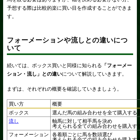
予想する際は比較的楽に買い目を作成することができま
す。
フォーメーションや流しとの違いにつ
いて
続いては、ボックス買いと同様に知られる
「フォーメー
ション・流し」との違い
について解説していきます。
まずは、それぞれの概要を確認していきましょう。
買い方
概要
ボックス
選んだ馬の組み合わせを全て購入する
流し
軸馬に対して相手馬を決め
考えられる全ての組み合わせを購入す
フォーメーション
各着順ごとに馬を数頭選び
考えられる全ての組み合わせを購入す