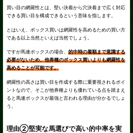
買い目の網羅性とは、堅い決着から穴決着まで広く対応
できる買い目を構成できるという意味を指します。
とはいえ、ボックス買いは網羅性を高めるための買い方
である以上当然といえば当然でしょう。
ですが馬連ボックスの場合、
的中時の着順まで意識する
必要がないため、他券種のボックス買いよりも網羅性を
高めることが可能です。
網羅性の高さは買い目を作成する際に重要視されるポイ
ントなので、そこが他券種よりも優れている点を踏まえ
ると馬連ボックスが最強と言われる理由が分かるでしょ
う。
理由②堅実な馬選びで高い的中率を実