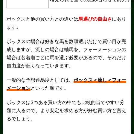
ボックスと他の買い方との違いは
馬選びの自由さ
にあり
ます。
ボックスの場合は好きな馬を数頭選ぶだけで買い目が完
成しますが、流しの場合は軸馬を、フォーメーションの
場合は各着順ごとに馬を選ぶ必要があるので、それだけ
自由度が低くなっていきます。
一般的な予想難易度としては、
ボックス＜流し＜フォー
メーション
といった順です。
ボックスは3つある買い方の中でも比較的当てやすい分
類に入るので、より安定を求める方が好む買い方と言え
るでしょう。